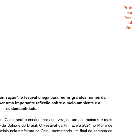
Prai
cu
fest
it
são
nização”, o festival chega para reunir grandes nomes da 
er uma importante reflexão sobre o meio ambiente e a 
sustentabilidade.
em Cairu, será o cenário mais um vez, de um dos maiores e mais 
da Bahia e do Brasil. O Festival da Primavera 2024 no Morro de 
ociais pela prefeitura de Cairu, prometendo um final de semana de 