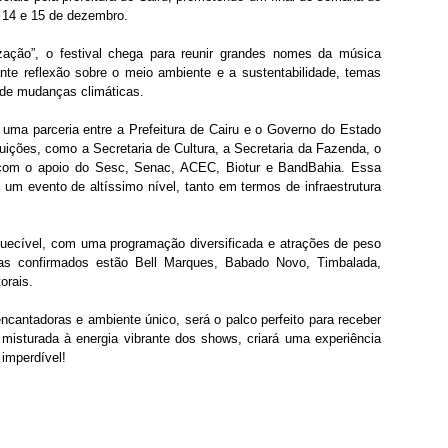
 14 e 15 de dezembro.
ção”, o festival chega para reunir grandes nomes da música 
te reflexão sobre o meio ambiente e a sustentabilidade, temas 
de mudanças climáticas.
 uma parceria entre a Prefeitura de Cairu e o Governo do Estado 
tuições, como a Secretaria de Cultura, a Secretaria da Fazenda, o 
r com o apoio do Sesc, Senac, ACEC, Biotur e BandBahia. Essa 
 um evento de altíssimo nível, tanto em termos de infraestrutura 
quecível, com uma programação diversificada e atrações de peso 
tas confirmados estão Bell Marques, Babado Novo, Timbalada, 
orais.
cantadoras e ambiente único, será o palco perfeito para receber 
 misturada à energia vibrante dos shows, criará uma experiência 
 imperdível!