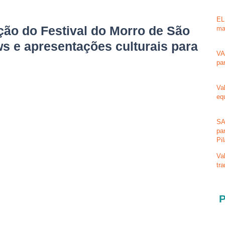
EL
ção do Festival do Morro de São
ma
s e apresentações culturais para
VA
pa
Va
eq
SA
pa
Pi
Va
tr
P