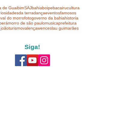
a de Guaibim
SAJ
bahia
boipeba
cairu
cultura
riosidades
da terra
dança
eventos
famosos
ival do morro
foto
governo da bahia
historia
uberá
morro de são paulo
musica
prefeitura
 joão
turismo
valença
wenceslau guimarães
Siga!