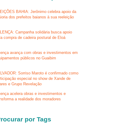
EIÇÕES BAHIA: Jerônimo celebra apoio da
ioria dos prefeitos baianos à sua reeleição
LENÇA: Campanha solidária busca apoio
ra compra de cadeira postural de Eloá
lença avança com obras e investimentos em
uipamentos públicos no Guaibim
LVADOR: Sorriso Maroto é confirmado como
rticipação especial no show de Xande de
lares e Grupo Revelação
lença acelera obras e investimentos e
ansforma a realidade dos moradores
rocurar por Tags