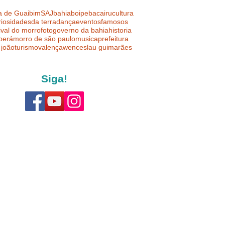
a de Guaibim
SAJ
bahia
boipeba
cairu
cultura
riosidades
da terra
dança
eventos
famosos
ival do morro
foto
governo da bahia
historia
uberá
morro de são paulo
musica
prefeitura
 joão
turismo
valença
wenceslau guimarães
Siga!