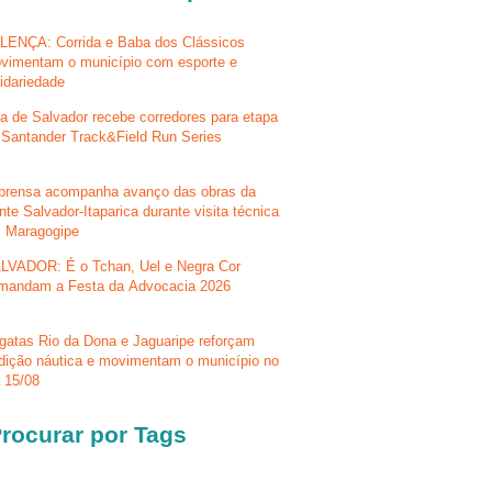
LENÇA: Corrida e Baba dos Clássicos
vimentam o município com esporte e
lidariedade
la de Salvador recebe corredores para etapa
 Santander Track&Field Run Series
prensa acompanha avanço das obras da
nte Salvador-Itaparica durante visita técnica
 Maragogipe
LVADOR: É o Tchan, Uel e Negra Cor
mandam a Festa da Advocacia 2026
gatas Rio da Dona e Jaguaripe reforçam
adição náutica e movimentam o município no
a 15/08
rocurar por Tags