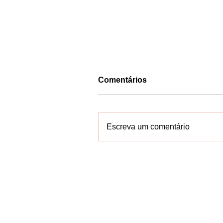
Comentários
Escreva um comentário
Ballet Meia Ponta leva Nil
Peçanha ao pódio no
BALLACE Feira de Santan
Contate-n