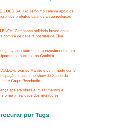
EIÇÕES BAHIA: Jerônimo celebra apoio da
ioria dos prefeitos baianos à sua reeleição
LENÇA: Campanha solidária busca apoio
ra compra de cadeira postural de Eloá
lença avança com obras e investimentos em
uipamentos públicos no Guaibim
LVADOR: Sorriso Maroto é confirmado como
rticipação especial no show de Xande de
lares e Grupo Revelação
lença acelera obras e investimentos e
ansforma a realidade dos moradores
rocurar por Tags