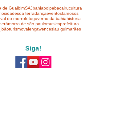
a de Guaibim
SAJ
bahia
boipeba
cairu
cultura
riosidades
da terra
dança
eventos
famosos
ival do morro
foto
governo da bahia
historia
uberá
morro de são paulo
musica
prefeitura
 joão
turismo
valença
wenceslau guimarães
Siga!