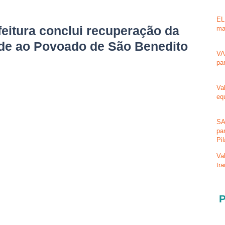
EL
itura conclui recuperação da
ma
ede ao Povoado de São Benedito
VA
pa
Va
eq
SA
pa
Pi
Va
tr
P