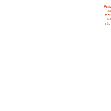
Prai
cu
fest
it
são