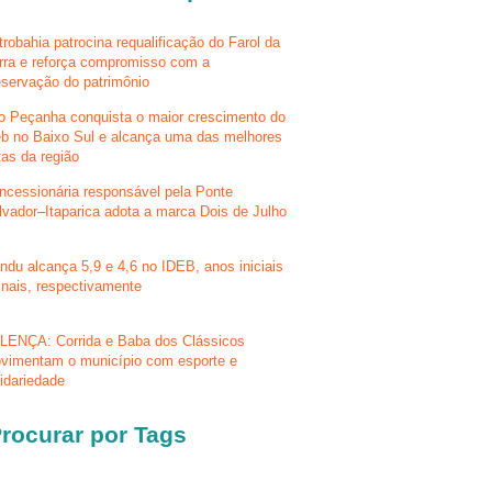
trobahia patrocina requalificação do Farol da
rra e reforça compromisso com a
eservação do patrimônio
lo Peçanha conquista o maior crescimento do
eb no Baixo Sul e alcança uma das melhores
tas da região
ncessionária responsável pela Ponte
lvador–Itaparica adota a marca Dois de Julho
ndu alcança 5,9 e 4,6 no IDEB, anos iniciais
finais, respectivamente
LENÇA: Corrida e Baba dos Clássicos
vimentam o município com esporte e
lidariedade
rocurar por Tags