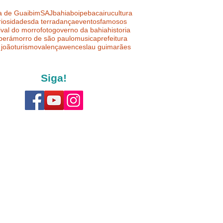
a de Guaibim
SAJ
bahia
boipeba
cairu
cultura
riosidades
da terra
dança
eventos
famosos
ival do morro
foto
governo da bahia
historia
uberá
morro de são paulo
musica
prefeitura
 joão
turismo
valença
wenceslau guimarães
Siga!