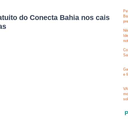
Pe
atuito do Conecta Bahia nos cais
Ba
pr
as
Ni
Id
no
Co
Sa
Ga
e 
VA
mo
so
P