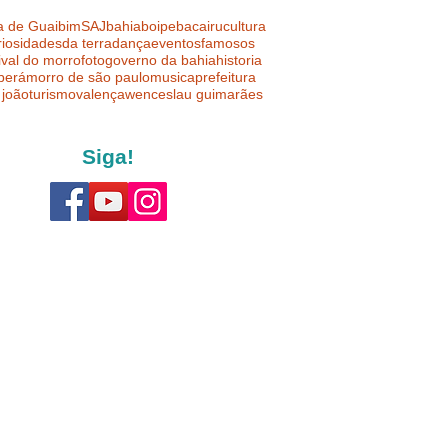
a de Guaibim
SAJ
bahia
boipeba
cairu
cultura
riosidades
da terra
dança
eventos
famosos
ival do morro
foto
governo da bahia
historia
uberá
morro de são paulo
musica
prefeitura
 joão
turismo
valença
wenceslau guimarães
Siga!