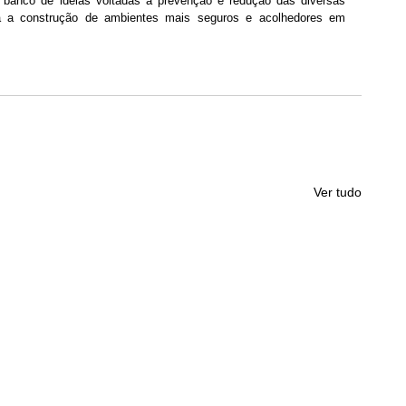
 banco de ideias voltadas à prevenção e redução das diversas 
ra a construção de ambientes mais seguros e acolhedores em 
Ver tudo