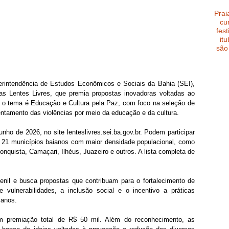
Prai
cu
fest
it
são
rintendência de Estudos Econômicos e Sociais da Bahia (SEI), 
as Lentes Livres, que premia propostas inovadoras voltadas ao 
 o tema é Educação e Cultura pela Paz, com foco na seleção de 
rentamento das violências por meio da educação e da cultura.
nho de 2026, no site lenteslivres.sei.ba.gov.br. Podem participar 
s 21 municípios baianos com maior densidade populacional, como 
onquista, Camaçari, Ilhéus, Juazeiro e outros. A lista completa de 
venil e busca propostas que contribuam para o fortalecimento de 
vulnerabilidades, a inclusão social e o incentivo a práticas 
manos.
m premiação total de R$ 50 mil. Além do reconhecimento, as 