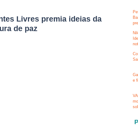
Pe
tes Livres premia ideias da
Ba
pr
tura de paz
Ni
Id
no
Co
Sa
Ga
e 
VA
mo
so
P