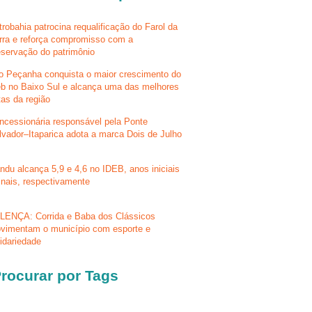
trobahia patrocina requalificação do Farol da
rra e reforça compromisso com a
eservação do patrimônio
lo Peçanha conquista o maior crescimento do
eb no Baixo Sul e alcança uma das melhores
tas da região
ncessionária responsável pela Ponte
lvador–Itaparica adota a marca Dois de Julho
ndu alcança 5,9 e 4,6 no IDEB, anos iniciais
finais, respectivamente
LENÇA: Corrida e Baba dos Clássicos
vimentam o município com esporte e
lidariedade
rocurar por Tags