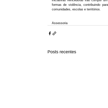
iniciativas vencedoras irão compor um
formas de violência, contribuindo pa
comunidades, escolas e territórios.
Assessoria 
Posts recentes