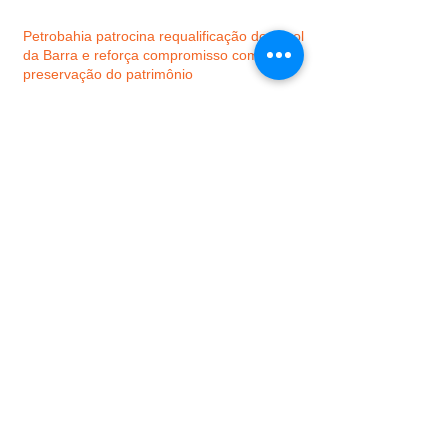
Petrobahia patrocina requalificação do Farol
da Barra e reforça compromisso com a
preservação do patrimônio
Nilo Peçanha conquista o maior crescimento
do Ideb no Baixo Sul e alcança uma das
melhores notas da região
Concessionária responsável pela Ponte
Salvador–Itaparica adota a marca Dois de
Julho
Gandu alcança 5,9 e 4,6 no IDEB, anos
iniciais e finais, respectivamente
VALENÇA: Corrida e Baba dos Clássicos
movimentam o município com esporte e
solidariedade
Procurar por Tags
Praia de Guaibim
SAJ
bahia
boipeba
cairu