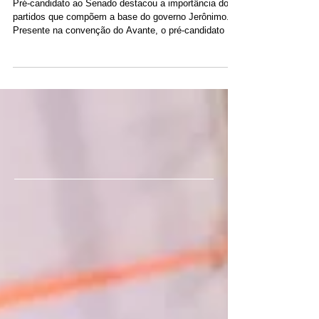
convenção do Avante que
confirma Ronaldo Carletto
na 1ª suplência
Pré-candidato ao Senado destacou a importância dos
partidos que compõem a base do governo Jerônimo.
Presente na convenção do Avante, o pré-candidato ao
Senado, Rui Costa (PT), destacou a importância dos
partidos aliados que compõem a base do governador
Jerônimo Rodrigues. De acordo com Rui, o Avante
está apresentando uma chapa competitiva. “Deve
eleger um número expressivo de deputados”, acredita
Rui, desejando boa sorte ao grupo de candidatos e
candidatas. “O Avante cresceu