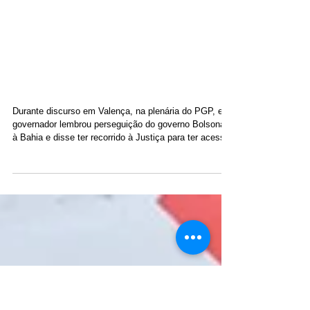
26 de jul.
“Nunca o investimento foi
tão alto”, diz Rui Costa ao
destacar frutos da parceria
Lula-Jerônimo
Durante discurso em Valença, na plenária do PGP, ex-
governador lembrou perseguição do governo Bolsonaro
à Bahia e disse ter recorrido à Justiça para ter acesso
a recursos. O ex-ministro da Casa Civil e pré-
candidato ao Senado pelo PT, Rui Costa, afirmou
neste sábado (25), em Valença, que a retomada da
parceria entre o Governo Federal e o Estado permitiu