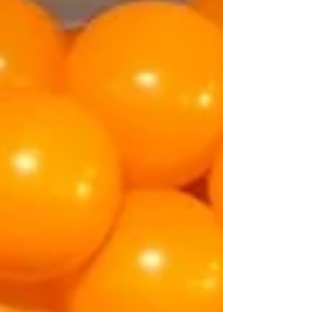
representaram o município em um dos mais
importantes eventos da cadeia produtiva do cacau e
do chocolate no país. Nesta edição, Casa Helena e
Tombador Cacau levaram a q