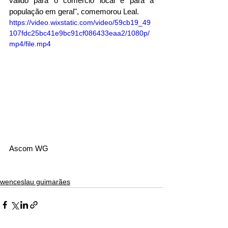
válido para o comércio local e para a 
população em geral", comemorou Leal. 
https://video.wixstatic.com/video/59cb19_49
107fdc25bc41e9bc91cf086433eaa2/1080p/
mp4/file.mp4
Ascom WG
wenceslau guimarães