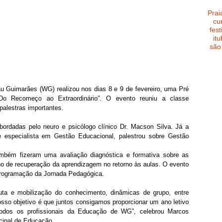
Prai
cu
fest
it
são
 Guimarães (WG) realizou nos dias 8 e 9 de fevereiro, uma Pré 
o Recomeço ao Extraordinário”. O evento reuniu a classe 
alestras importantes.  
rdadas pelo neuro e psicólogo clínico Dr. Macson Silva. Já a 
 especialista em Gestão Educacional, palestrou sobre Gestão 
mbém fizeram uma avaliação diagnóstica e formativa sobre as 
no de recuperação da aprendizagem no retorno às aulas. O evento 
rogramação da Jornada Pedagógica. 
ta e mobilização do conhecimento, dinâmicas de grupo, entre 
osso objetivo é que juntos consigamos proporcionar um ano letivo 
todos os profissionais da Educação de WG”, celebrou Marcos 
cipal de Educação.  