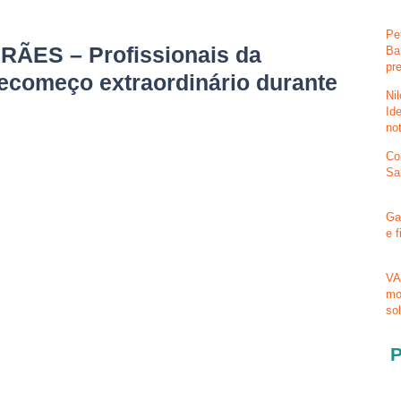
Pe
ES – Profissionais da
Ba
pr
ecomeço extraordinário durante
Ni
Id
no
Co
Sa
Ga
e 
VA
mo
so
P