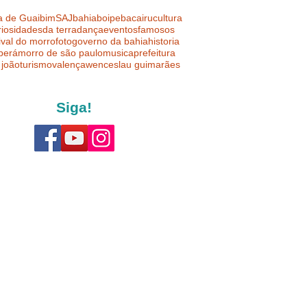
a de Guaibim
SAJ
bahia
boipeba
cairu
cultura
riosidades
da terra
dança
eventos
famosos
ival do morro
foto
governo da bahia
historia
uberá
morro de são paulo
musica
prefeitura
 joão
turismo
valença
wenceslau guimarães
Siga!