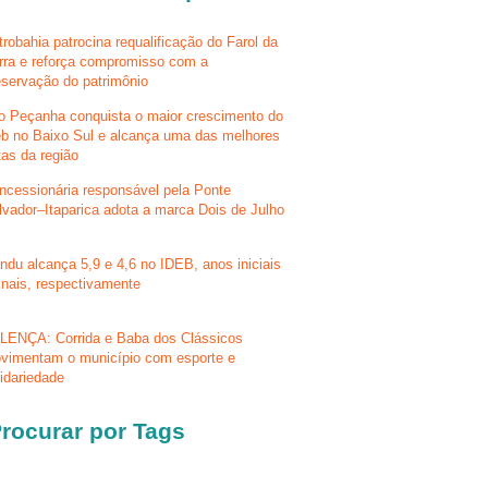
trobahia patrocina requalificação do Farol da
rra e reforça compromisso com a
eservação do patrimônio
lo Peçanha conquista o maior crescimento do
eb no Baixo Sul e alcança uma das melhores
tas da região
ncessionária responsável pela Ponte
lvador–Itaparica adota a marca Dois de Julho
ndu alcança 5,9 e 4,6 no IDEB, anos iniciais
finais, respectivamente
LENÇA: Corrida e Baba dos Clássicos
vimentam o município com esporte e
lidariedade
rocurar por Tags