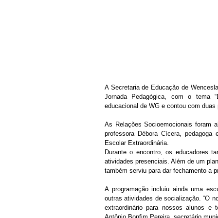
A Secretaria de Educação de Wenceslau
Jornada Pedagógica, com o tema “D
educacional de WG e contou com duas p
As Relações Socioemocionais foram abo
professora Débora Cícera, pedagoga e
Escolar Extraordinária. 
Durante o encontro, os educadores ta
atividades presenciais. Além de um pla
também serviu para dar fechamento a p
A programação incluiu ainda uma escu
outras atividades de socialização. “O n
extraordinário para nossos alunos e 
Antônio Bonfim Pereira, secretário muni