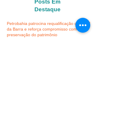
inclusão social
Posts Em
Destaque
Petrobahia patrocina requalificação do Farol
da Barra e reforça compromisso com a
preservação do patrimônio
Nilo Peçanha conquista o maior crescimento
do Ideb no Baixo Sul e alcança uma das
melhores notas da região
Concessionária responsável pela Ponte
Salvador–Itaparica adota a marca Dois de
Julho
Gandu alcança 5,9 e 4,6 no IDEB, anos
iniciais e finais, respectivamente
VALENÇA: Corrida e Baba dos Clássicos
movimentam o município com esporte e
solidariedade
Procurar por Tags