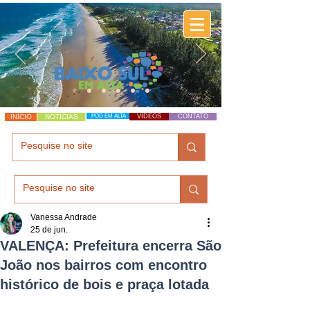
INÍCIO
NOTÍCIAS
POD EM ALTA
VÍDEOS
CONTATO
Vanessa Andrade
25 de jun.
VALENÇA: Prefeitura encerra São
João nos bairros com encontro
histórico de bois e praça lotada