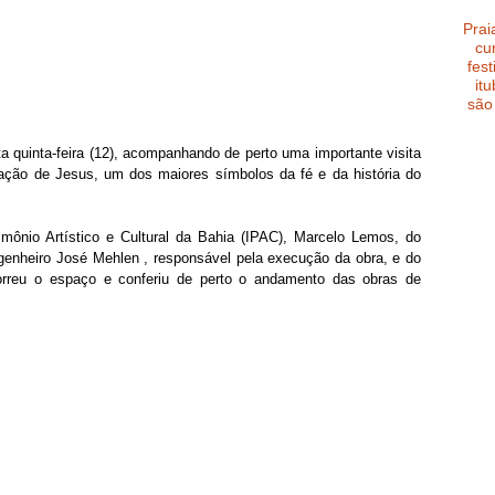
Prai
cu
fest
it
são
 quinta-feira (12), acompanhando de perto uma importante visita 
ração de Jesus, um dos maiores símbolos da fé e da história do 
rimônio Artístico e Cultural da Bahia (IPAC), Marcelo Lemos, do 
ngenheiro José Mehlen , responsável pela execução da obra, e do 
orreu o espaço e conferiu de perto o andamento das obras de 