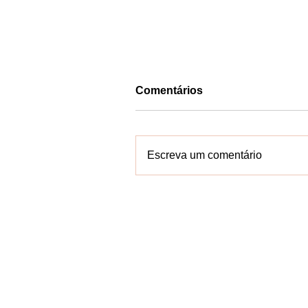
Comentários
Escreva um comentário
VALENÇA: Corrida e Baba
dos Clássicos movimenta
município com esporte e
solidariedade
Contate-n