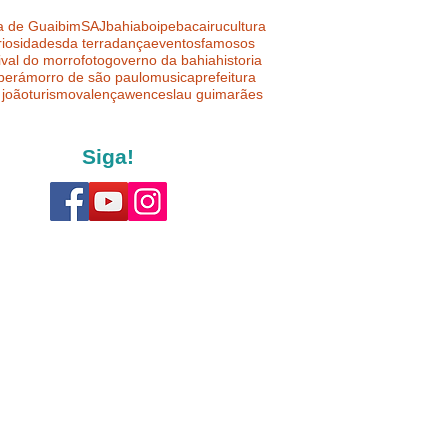
a de Guaibim
SAJ
bahia
boipeba
cairu
cultura
riosidades
da terra
dança
eventos
famosos
ival do morro
foto
governo da bahia
historia
uberá
morro de são paulo
musica
prefeitura
 joão
turismo
valença
wenceslau guimarães
Siga!