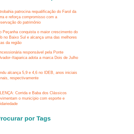
trobahia patrocina requalificação do Farol da
rra e reforça compromisso com a
eservação do patrimônio
lo Peçanha conquista o maior crescimento do
eb no Baixo Sul e alcança uma das melhores
tas da região
ncessionária responsável pela Ponte
lvador–Itaparica adota a marca Dois de Julho
ndu alcança 5,9 e 4,6 no IDEB, anos iniciais
finais, respectivamente
LENÇA: Corrida e Baba dos Clássicos
vimentam o município com esporte e
lidariedade
rocurar por Tags