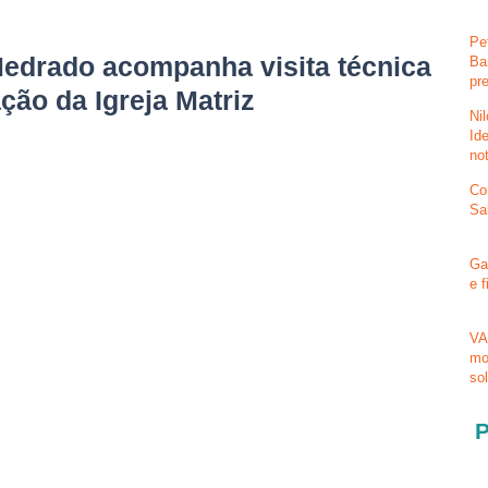
Pe
edrado acompanha visita técnica
Ba
pr
ção da Igreja Matriz
Ni
Id
no
Co
Sa
Ga
e 
VA
mo
so
P