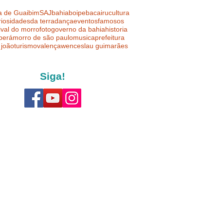
a de Guaibim
SAJ
bahia
boipeba
cairu
cultura
riosidades
da terra
dança
eventos
famosos
ival do morro
foto
governo da bahia
historia
uberá
morro de são paulo
musica
prefeitura
 joão
turismo
valença
wenceslau guimarães
Siga!