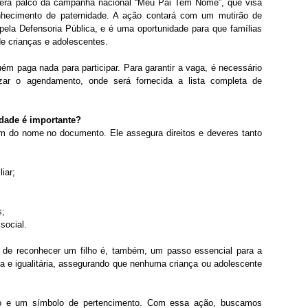
 será palco da campanha nacional “Meu Pai Tem Nome”, que visa 
onhecimento de paternidade. A ação contará com um mutirão de 
ela Defensoria Pública, e é uma oportunidade para que famílias 
 de crianças e adolescentes.
ém paga nada para participar. Para garantir a vaga, é necessário 
izar o agendamento, onde será fornecida a lista completa de 
dade é importante?
ém do nome no documento. Ele assegura direitos e deveres tanto 
liar;
s;
social.
o de reconhecer um filho é, também, um passo essencial para a 
 e igualitária, assegurando que nenhuma criança ou adolescente 
ito e um símbolo de pertencimento. Com essa ação, buscamos 