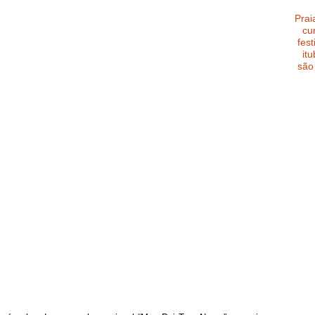
Prai
cu
fest
it
são