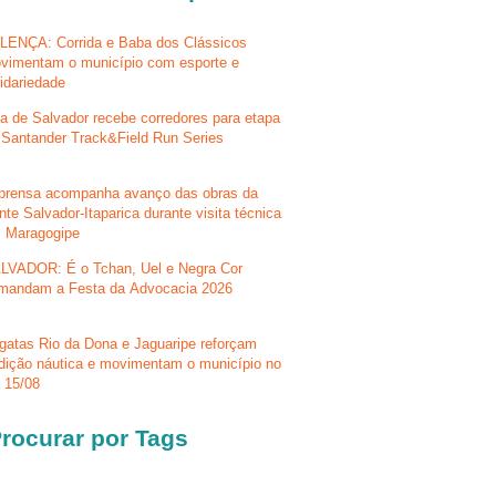
LENÇA: Corrida e Baba dos Clássicos
vimentam o município com esporte e
lidariedade
la de Salvador recebe corredores para etapa
 Santander Track&Field Run Series
prensa acompanha avanço das obras da
nte Salvador-Itaparica durante visita técnica
 Maragogipe
LVADOR: É o Tchan, Uel e Negra Cor
mandam a Festa da Advocacia 2026
gatas Rio da Dona e Jaguaripe reforçam
adição náutica e movimentam o município no
a 15/08
rocurar por Tags