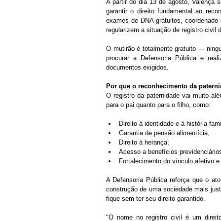
A partir do dia 13 de agosto, Valença
garantir o direito fundamental ao rec
exames de DNA gratuitos, coordenado p
regularizem a situação de registro civil
O mutirão é totalmente gratuito — ningu
procurar a Defensoria Pública e real
documentos exigidos.
Por que o reconhecimento da paterni
O registro da paternidade vai muito al
para o pai quanto para o filho, como:
Direito à identidade e à história fami
Garantia de pensão alimentícia;
Direito à herança;
Acesso a benefícios previdenciário
Fortalecimento do vínculo afetivo e 
A Defensoria Pública reforça que o at
construção de uma sociedade mais justa
fique sem ter seu direito garantido.
"O nome no registro civil é um dire