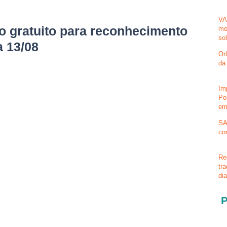
VA
ão gratuito para reconhecimento
mo
so
a 13/08
Or
da
Im
Po
em
SA
co
Re
tr
di
P