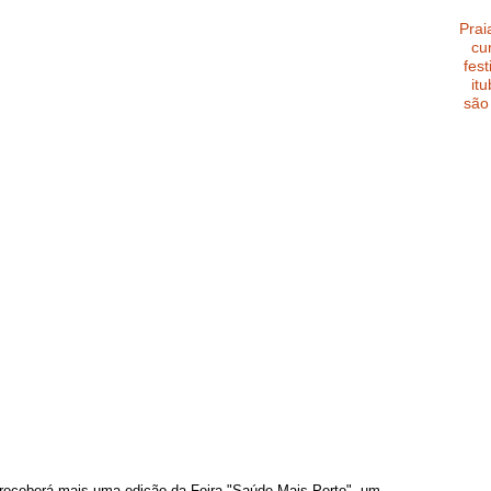
Prai
cu
fest
it
são
 receberá mais uma edição da Feira "Saúde Mais Perto", um 