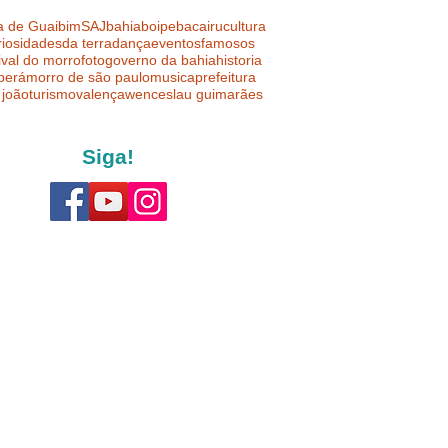
a de Guaibim
SAJ
bahia
boipeba
cairu
cultura
riosidades
da terra
dança
eventos
famosos
ival do morro
foto
governo da bahia
historia
uberá
morro de são paulo
musica
prefeitura
 joão
turismo
valença
wenceslau guimarães
Siga!