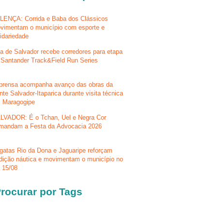
LENÇA: Corrida e Baba dos Clássicos
vimentam o município com esporte e
lidariedade
la de Salvador recebe corredores para etapa
 Santander Track&Field Run Series
prensa acompanha avanço das obras da
nte Salvador-Itaparica durante visita técnica
 Maragogipe
LVADOR: É o Tchan, Uel e Negra Cor
mandam a Festa da Advocacia 2026
gatas Rio da Dona e Jaguaripe reforçam
adição náutica e movimentam o município no
a 15/08
rocurar por Tags