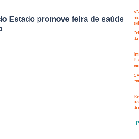
VA
o Estado promove feira de saúde
mo
so
a
Or
da
Im
Po
em
SA
co
Re
tr
di
P