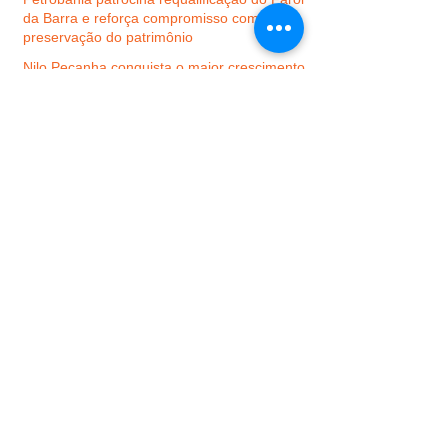
da Barra e reforça compromisso com a
preservação do patrimônio
Nilo Peçanha conquista o maior crescimento
do Ideb no Baixo Sul e alcança uma das
melhores notas da região
Concessionária responsável pela Ponte
Salvador–Itaparica adota a marca Dois de
Julho
Gandu alcança 5,9 e 4,6 no IDEB, anos
iniciais e finais, respectivamente
VALENÇA: Corrida e Baba dos Clássicos
movimentam o município com esporte e
solidariedade
Procurar por Tags
Praia de Guaibim
SAJ
bahia
boipeba
cairu
cultura
curiosidades
da terra
dança
eventos
famosos
festival do morro
foto