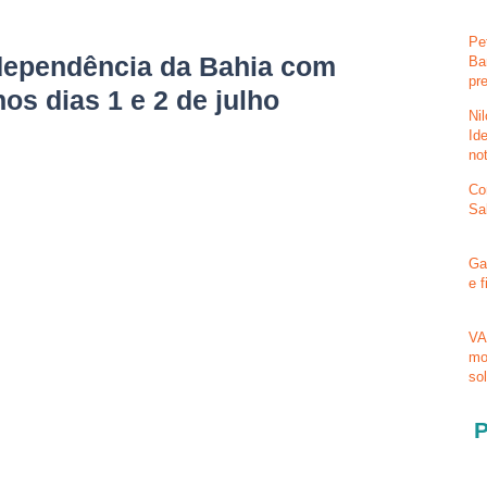
Pe
ndependência da Bahia com
Ba
pr
os dias 1 e 2 de julho
Ni
Id
no
Co
Sa
Ga
e 
VA
mo
so
P