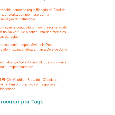
trobahia patrocina requalificação do Farol da
rra e reforça compromisso com a
eservação do patrimônio
lo Peçanha conquista o maior crescimento do
eb no Baixo Sul e alcança uma das melhores
tas da região
ncessionária responsável pela Ponte
lvador–Itaparica adota a marca Dois de Julho
ndu alcança 5,9 e 4,6 no IDEB, anos iniciais
finais, respectivamente
LENÇA: Corrida e Baba dos Clássicos
vimentam o município com esporte e
lidariedade
rocurar por Tags