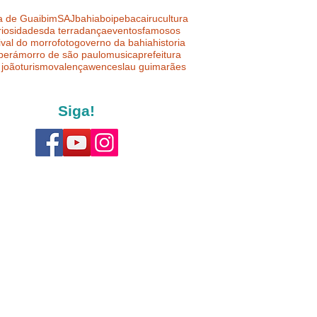
a de Guaibim
SAJ
bahia
boipeba
cairu
cultura
riosidades
da terra
dança
eventos
famosos
ival do morro
foto
governo da bahia
historia
uberá
morro de são paulo
musica
prefeitura
 joão
turismo
valença
wenceslau guimarães
Siga!