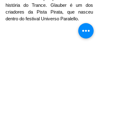
história do Trance. Glauber é um dos 
criadores da Pista Pirata, que nasceu 
dentro do festival Universo Paralello.
DJ RIKKY (BR)
Henrique Santos, conhecido como Rikky 
BR, é mais um jovem artista ituberaense, a 
terra do Festival Universo Paralello. Possui 
uma carreira de pouco mais de uma 
década. Foi no primeiro contato com a 
música eletrônica que Rikky sentiu ter 
descoberto sua verdadeira paixão e decidiu 