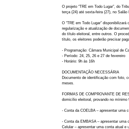
O projeto “TRE em Todo Lugar”, do Tribu
terça (24) até sexta-feira (27), no Salã
O “TRE em Todo Lugar” disponibilizará d
regularização e atualização de document
do título eleitoral, entre outros. O pro
título, os eleitores poderão precisar p
- Programação: Câmara Municipal de Ca
- Período: 24, 25, 26 e 27 de fevereiro
- Horário: 9h às 16h
DOCUMENTAÇÃO NECESSÁRIA
Documento de identificação com foto, c
meses.
FORMAS DE COMPROVANTE DE RESIDÊNCIA 
domicílio eleitoral, provando no mínimo 
- Conta da COELBA – apresentar uma c
- Conta da EMBASA – apresentar uma c
Celular – apresentar uma conta atual 