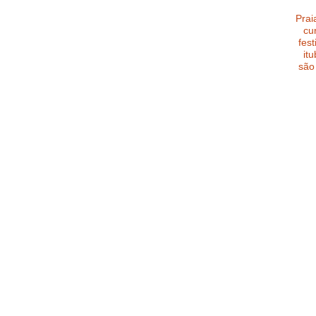
Prai
cu
fest
it
são