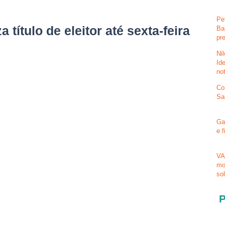
Pe
 título de eleitor até sexta-feira
Ba
pr
Ni
Id
no
Co
Sa
Ga
e 
VA
mo
so
P