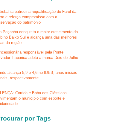
trobahia patrocina requalificação do Farol da
rra e reforça compromisso com a
eservação do patrimônio
lo Peçanha conquista o maior crescimento do
eb no Baixo Sul e alcança uma das melhores
tas da região
ncessionária responsável pela Ponte
lvador–Itaparica adota a marca Dois de Julho
ndu alcança 5,9 e 4,6 no IDEB, anos iniciais
finais, respectivamente
LENÇA: Corrida e Baba dos Clássicos
vimentam o município com esporte e
lidariedade
rocurar por Tags