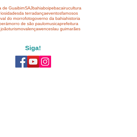
a de Guaibim
SAJ
bahia
boipeba
cairu
cultura
riosidades
da terra
dança
eventos
famosos
ival do morro
foto
governo da bahia
historia
uberá
morro de são paulo
musica
prefeitura
 joão
turismo
valença
wenceslau guimarães
Siga!