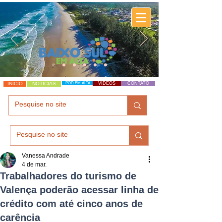
INÍCIO
NOTÍCIAS
POD EM ALTA
VÍDEOS
CONTATO
Vanessa Andrade
4 de mar.
Trabalhadores do turismo de
Valença poderão acessar linha de
crédito com até cinco anos de
carência