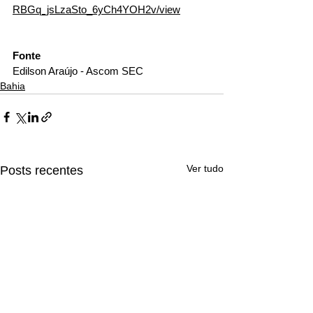
RBGq_jsLzaSto_6yCh4YOH2v/view
Fonte
Edilson Araújo - Ascom SEC
Bahia
Ver tudo
Posts recentes