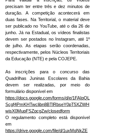
precisam ter entre três e dez minutos de 
duração. A competição acontecerá em 
duas fases. Na Territorial, o material deve 
ser publicado no YouTube, até o dia 26 de 
junho. Já na Estadual, os vídeos finalistas 
devem ser postados no Instagram, até 1º 
de julho. As etapas serão coordenadas, 
respectivamente, pelos Núcleos Territoriais 
da Educação (NTE) e pela COJEPE.
As inscrições para o concurso das 
Quadrilhas Juninas Escolares da Bahia 
devem ser realizadas, por meio do 
formulário disponível em 
https://docs.google.com/forms/d/e/1FAIpQL
Scgf4PmKHTwclibn8BTlRbseY0pT5XZWH
wisX0MupFSZqcgZw/closedform
O regulamento completo está disponível 
em 
https://drive.google.com/file/d/1uxMqNkZE