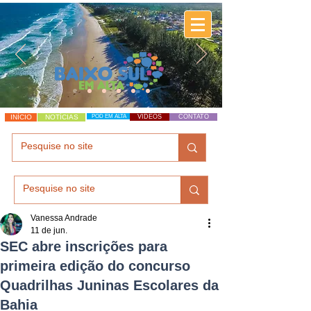
INÍCIO
NOTÍCIAS
POD EM ALTA
VÍDEOS
CONTATO
Vanessa Andrade
11 de jun.
SEC abre inscrições para
primeira edição do concurso
Quadrilhas Juninas Escolares da
Bahia