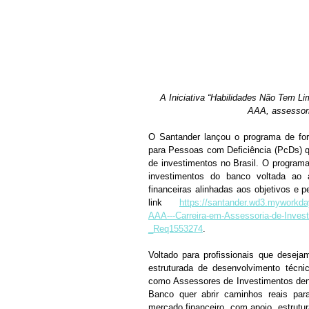
A Iniciativa “Habilidades Não Tem Li
AAA, assessori
O Santander lançou o programa de form
para Pessoas com Deficiência (PcDs) q
de investimentos no Brasil. O program
investimentos do banco voltada ao a
financeiras alinhadas aos objetivos e pe
link 
https://santander.wd3.myworkd
AAA---Carreira-em-Assessoria-de-Inves
_Req1553274
.
Voltado para profissionais que deseja
estruturada de desenvolvimento técnic
como Assessores de Investimentos dent
Banco quer abrir caminhos reais par
mercado financeiro, com apoio, estrutu