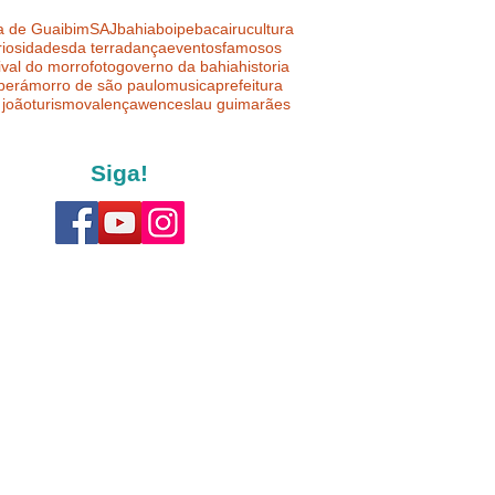
a de Guaibim
SAJ
bahia
boipeba
cairu
cultura
riosidades
da terra
dança
eventos
famosos
ival do morro
foto
governo da bahia
historia
uberá
morro de são paulo
musica
prefeitura
 joão
turismo
valença
wenceslau guimarães
Siga!