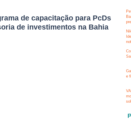
Pe
grama de capacitação para PcDs
Ba
pr
oria de investimentos na Bahia
Ni
Id
no
Co
Sa
Ga
e 
VA
mo
so
P