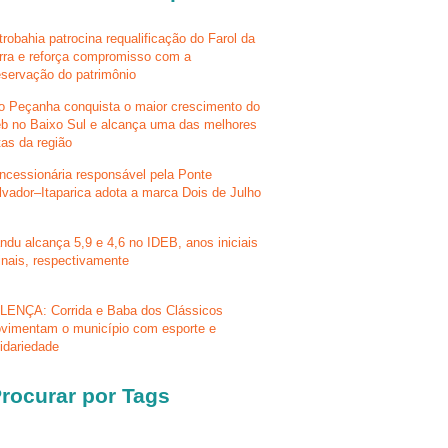
trobahia patrocina requalificação do Farol da
rra e reforça compromisso com a
eservação do patrimônio
lo Peçanha conquista o maior crescimento do
eb no Baixo Sul e alcança uma das melhores
tas da região
ncessionária responsável pela Ponte
lvador–Itaparica adota a marca Dois de Julho
ndu alcança 5,9 e 4,6 no IDEB, anos iniciais
finais, respectivamente
LENÇA: Corrida e Baba dos Clássicos
vimentam o município com esporte e
lidariedade
rocurar por Tags