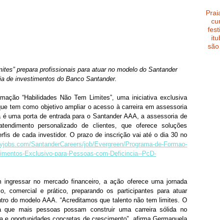
Prai
cu
fest
it
são
mites” prepara profissionais para atuar no modelo do Santander 
a de investimentos do Banco Santander.
ação “Habilidades Não Tem Limites”, uma iniciativa exclusiva 
ue tem como objetivo ampliar o acesso à carreira em assessoria 
a é uma porta de entrada para o Santander AAA, a assessoria de 
tendimento personalizado de clientes, que oferece soluções 
rfis de cada investidor. O prazo de inscrição vai até o dia 30 no 
ayjobs.com/SantanderCareers/job/Evergreen/Programa-de-Formao-
timentos-Exclusivo-para-Pessoas-com-Deficincia--PcD-
m ingressar no mercado financeiro, a ação oferece uma jornada 
o, comercial e prático, preparando os participantes para atuar 
ro do modelo AAA. “Acreditamos que talento não tem limites. O 
a que mais pessoas possam construir uma carreira sólida no 
ra e oportunidades concretas de crescimento”, afirma Germanuela 