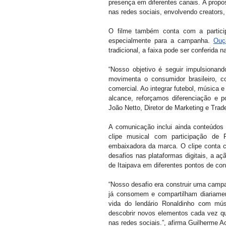
presença em diferentes canais. A propo
nas redes sociais, envolvendo creators,
O filme também conta com a particip
especialmente para a campanha. 
Ouç
tradicional, a faixa pode ser conferida 
“Nosso objetivo é seguir impulsiona
movimenta o consumidor brasileiro, c
comercial. Ao integrar futebol, música
alcance, reforçamos diferenciação e p
João Netto, Diretor de Marketing e Trad
A comunicação inclui ainda conteúdos 
clipe musical com participação de 
embaixadora da marca. O clipe conta co
desafios nas plataformas digitais, a aç
de Itaipava em diferentes pontos de con
“Nosso desafio era construir uma camp
já consomem e compartilham diariamen
vida do lendário Ronaldinho com mús
descobrir novos elementos cada vez qu
nas redes sociais.”, afirma Guilherme