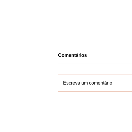
Comentários
Escreva um comentário
Petrobahia patrocina
requalificação do Farol da
Barra e reforça compromi
com a preservação do
patrimônio
Contate-n