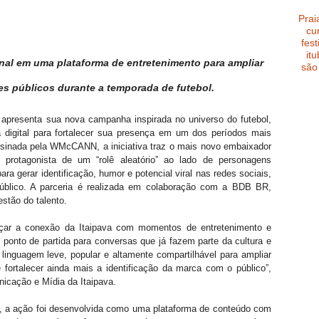
Prai
cu
fest
it
nal em uma plataforma de entretenimento para ampliar 
são
s públicos durante a temporada de futebol.
 apresenta sua nova campanha inspirada no universo do futebol, 
digital para fortalecer sua presença em um dos períodos mais 
Assinada pela WMcCANN, a iniciativa traz o mais novo embaixador 
rotagonista de um “rolê aleatório” ao lado de personagens 
ra gerar identificação, humor e potencial viral nas redes sociais, 
úblico. A parceria é realizada em colaboração com a BDB BR, 
estão do talento.
ar a conexão da Itaipava com momentos de entretenimento e 
ponto de partida para conversas que já fazem parte da cultura e 
inguagem leve, popular e altamente compartilhável para ampliar 
fortalecer ainda mais a identificação da marca com o público”, 
icação e Mídia da Itaipava.
, a ação foi desenvolvida como uma plataforma de conteúdo com 