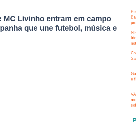
Pe
e MC Livinho entram em campo
Ba
pr
panha que une futebol, música e
Ni
Id
no
Co
Sa
Ga
e 
VA
mo
so
P