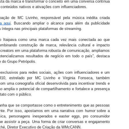
sta da marca é transformar o conceito em uma conversa contínua 
 conteúdos nativos e ativações com influenciadores.
ação de MC Livinho, responsável pela música inédita criada 
a aqui
. Buscando ampliar o alcance para além da publicidade 
na íntegra nas principais plataformas de streaming.
ndo Itaipava como uma marca cada vez mais conectada ao que 
ombinando construção de marca, relevância cultural e impacto 
 e creators em uma plataforma robusta de comunicação, ampliamos 
otencializamos resultados de negócio em todo o país”, destaca 
e do Grupo Petrópolis.
exclusivos para redes sociais, ações com influenciadores e um 
R10, estrelado por MC Livinho e Virginia Fonseca, também 
m uma coreografia oficial desenvolvida para incentivar trends e 
ão amplia o potencial de compartilhamento e fortalece a presença 
tato com o público.
anha que se comportasse como o entretenimento que as pessoas 
te. Por isso, apostamos em uma narrativa com humor sobre a 
ica, personagens inesperados e easter eggs, pro consumidor 
e assistir a peça. Uma forma de criar conversas e engajamento 
 Aché, Diretor Executivo de Criação da WMcCANN.