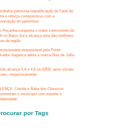
trobahia patrocina requalificação do Farol da
rra e reforça compromisso com a
eservação do patrimônio
lo Peçanha conquista o maior crescimento do
eb no Baixo Sul e alcança uma das melhores
tas da região
ncessionária responsável pela Ponte
lvador–Itaparica adota a marca Dois de Julho
ndu alcança 5,9 e 4,6 no IDEB, anos iniciais
finais, respectivamente
LENÇA: Corrida e Baba dos Clássicos
vimentam o município com esporte e
lidariedade
rocurar por Tags