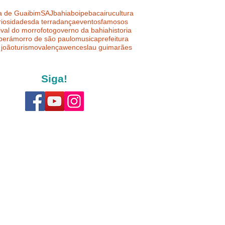
a de Guaibim
SAJ
bahia
boipeba
cairu
cultura
riosidades
da terra
dança
eventos
famosos
ival do morro
foto
governo da bahia
historia
uberá
morro de são paulo
musica
prefeitura
 joão
turismo
valença
wenceslau guimarães
Siga!