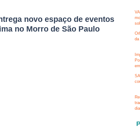
VA
entrega novo espaço de eventos
mo
so
Lima no Morro de São Paulo
Or
da
Im
Po
em
SA
co
Re
tr
di
P