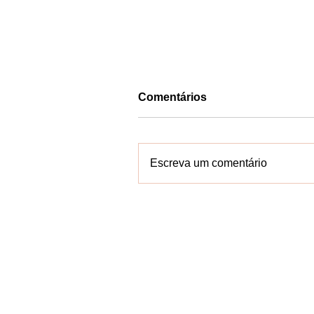
Comentários
Escreva um comentário
Rafa de Hildécio tem
candidatura a deputado
Estadual oficializada pelo
Contate-n