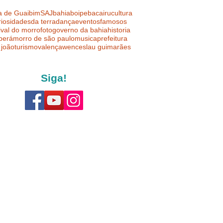
a de Guaibim
SAJ
bahia
boipeba
cairu
cultura
riosidades
da terra
dança
eventos
famosos
ival do morro
foto
governo da bahia
historia
uberá
morro de são paulo
musica
prefeitura
 joão
turismo
valença
wenceslau guimarães
Siga!