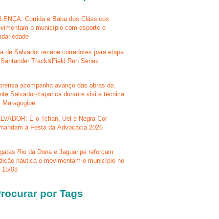
LENÇA: Corrida e Baba dos Clássicos
vimentam o município com esporte e
lidariedade
la de Salvador recebe corredores para etapa
 Santander Track&Field Run Series
prensa acompanha avanço das obras da
nte Salvador-Itaparica durante visita técnica
 Maragogipe
LVADOR: É o Tchan, Uel e Negra Cor
mandam a Festa da Advocacia 2026
gatas Rio da Dona e Jaguaripe reforçam
adição náutica e movimentam o município no
a 15/08
rocurar por Tags