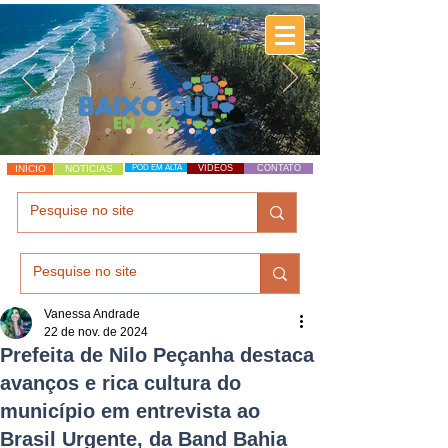
INÍCIO
NOTÍCIAS
POD EM ALTA
VÍDEOS
CONTATO
Vanessa Andrade
22 de nov. de 2024
Prefeita de Nilo Peçanha destaca
avanços e rica cultura do
município em entrevista ao
Brasil Urgente, da Band Bahia