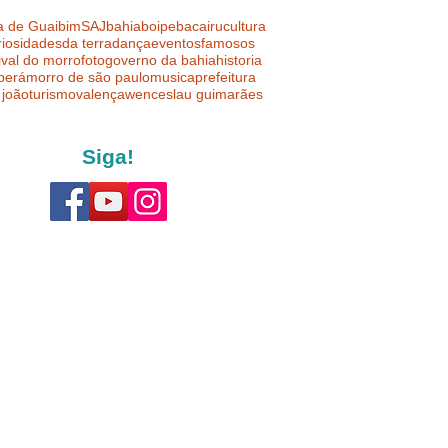
a de Guaibim
SAJ
bahia
boipeba
cairu
cultura
riosidades
da terra
dança
eventos
famosos
ival do morro
foto
governo da bahia
historia
uberá
morro de são paulo
musica
prefeitura
 joão
turismo
valença
wenceslau guimarães
Siga!