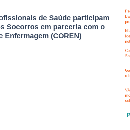
Pe
fissionais de Saúde participam
Ba
pr
os Socorros em parceria com o
Ni
de Enfermagem (COREN)
Id
no
Co
Sa
Ga
e 
VA
mo
so
P