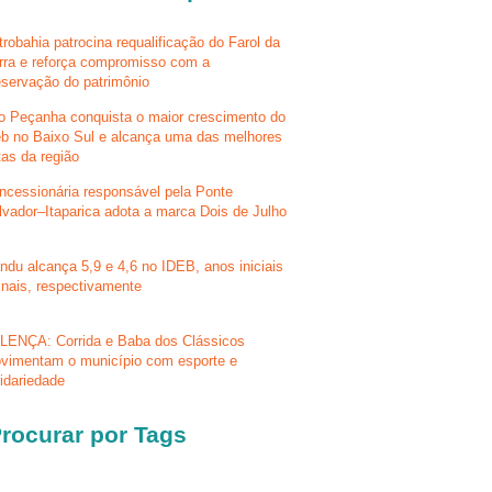
trobahia patrocina requalificação do Farol da
rra e reforça compromisso com a
eservação do patrimônio
lo Peçanha conquista o maior crescimento do
eb no Baixo Sul e alcança uma das melhores
tas da região
ncessionária responsável pela Ponte
lvador–Itaparica adota a marca Dois de Julho
ndu alcança 5,9 e 4,6 no IDEB, anos iniciais
finais, respectivamente
LENÇA: Corrida e Baba dos Clássicos
vimentam o município com esporte e
lidariedade
rocurar por Tags