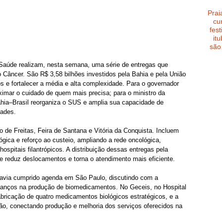
Prai
cu
fest
it
são
Saúde realizam, nesta semana, uma série de entregas que 
 Câncer. São R$ 3,58 bilhões investidos pela Bahia e pela União 
os e fortalecer a média e alta complexidade. Para o governador 
ximar o cuidado de quem mais precisa; para o ministro da 
ahia–Brasil reorganiza o SUS e amplia sua capacidade de 
dades.
de Freitas, Feira de Santana e Vitória da Conquista. Incluem 
gica e reforço ao custeio, ampliando a rede oncológica, 
ospitais filantrópicos. A distribuição dessas entregas pela 
te reduz deslocamentos e torna o atendimento mais eficiente.
 havia cumprido agenda em São Paulo, discutindo com a 
avanços na produção de biomedicamentos. No Geceis, no Hospital 
a fabricação de quatro medicamentos biológicos estratégicos, e a 
ação, conectando produção e melhoria dos serviços oferecidos na 