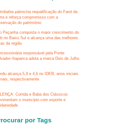
trobahia patrocina requalificação do Farol da
rra e reforça compromisso com a
eservação do patrimônio
lo Peçanha conquista o maior crescimento do
eb no Baixo Sul e alcança uma das melhores
tas da região
ncessionária responsável pela Ponte
lvador–Itaparica adota a marca Dois de Julho
ndu alcança 5,9 e 4,6 no IDEB, anos iniciais
finais, respectivamente
LENÇA: Corrida e Baba dos Clássicos
vimentam o município com esporte e
lidariedade
rocurar por Tags