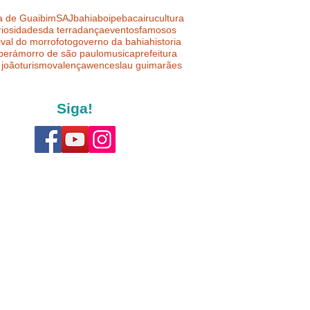
a de Guaibim
SAJ
bahia
boipeba
cairu
cultura
riosidades
da terra
dança
eventos
famosos
ival do morro
foto
governo da bahia
historia
uberá
morro de são paulo
musica
prefeitura
 joão
turismo
valença
wenceslau guimarães
Siga!