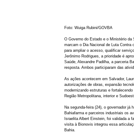
Foto: Wuiga Rubini/GOVBA
O Governo do Estado e o Ministério da 
marcam o Dia Nacional de Luta Contra o
para ampliar o acesso, qualificar serviç
Jerônimo Rodrigues, a prioridade é apro
Saúde, Alexandre Padilha, a parceria B
resposta. Ambos participaram das ativi
As ações acontecem em Salvador, Lauro 
autorizações de obras, expansão tecnoló
modernizando estruturas e fortalecendo h
Região Metropolitana, interior e Sudoes
Na segunda-feira (24), o governador já
Bahiafarma e parceiros industriais os 
Israelita Albert Einstein, foi validada 
visita à Bionovis integrou essa articul
Bahia.