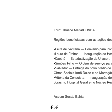
Foto: Thuane Maria/GOVBA
Regiões beneficiadas com as ações de
•Feira de Santana — Convênio para iníc
•Lauro de Freitas — Inauguração do Hos
•Caetité — Estadualização da Unacon.
•Simões Filho — Ordem de serviço par
•Salvador — Entrega do novo prédio de o
Obras Sociais Irmã Dulce e ao Martagão
•Vitória da Conquista — Inauguração do 
obras no Hospital Geral e no Núcleo Re
Ascom Sesab Bahia