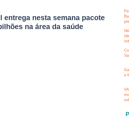
Pe
il entrega nesta semana pacote
Ba
pr
 bilhões na área da saúde
Ni
Id
no
Co
Sa
Ga
e 
VA
mo
so
P