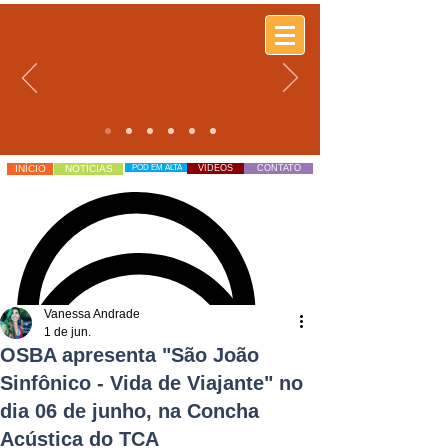
top of page
INÍCIO
NOTÍCIAS
POD EM ALTA
VÍDEOS
CONTATO
Vanessa Andrade
1 de jun.
OSBA apresenta "São João
Sinfônico - Vida de Viajante" no
dia 06 de junho, na Concha
Acústica do TCA