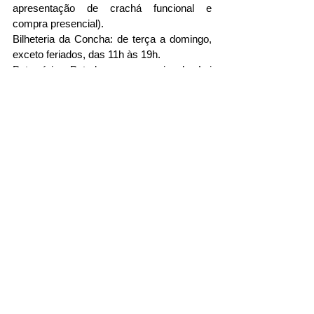
apresentação de crachá funcional e 
compra presencial).
Bilheteria da Concha: de terça a domingo, 
exceto feriados, das 11h às 19h.
Patrocínio: Petrobras, por meio da Lei 
Federal de Incentivo à Cultura (Lei 
Rouanet).
Realização: Governo da Bahia, Ministério 
da Cultura e Governo Federal.
Fonte: Ascom Secult BA
Eventos
Ver tudo
Posts recentes