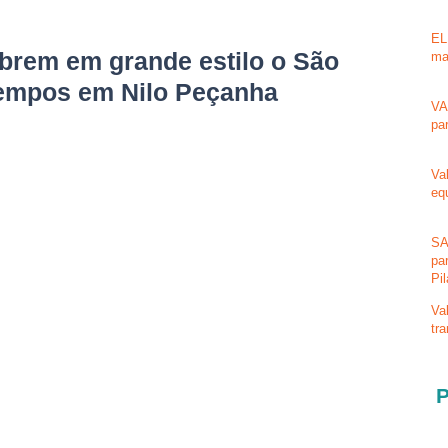
EL
abrem em grande estilo o São
ma
Tempos em Nilo Peçanha
VA
pa
Va
eq
SA
pa
Pi
Va
tr
P