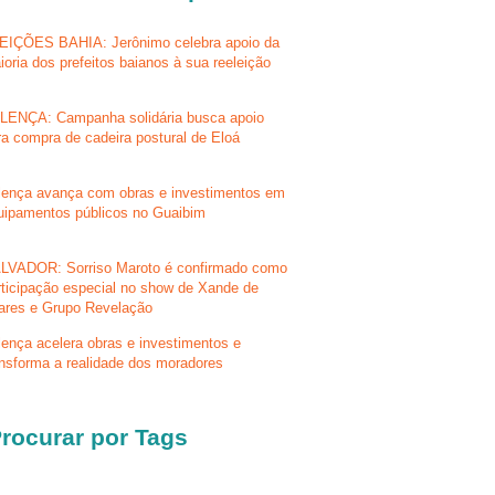
EIÇÕES BAHIA: Jerônimo celebra apoio da
ioria dos prefeitos baianos à sua reeleição
LENÇA: Campanha solidária busca apoio
ra compra de cadeira postural de Eloá
lença avança com obras e investimentos em
uipamentos públicos no Guaibim
LVADOR: Sorriso Maroto é confirmado como
rticipação especial no show de Xande de
lares e Grupo Revelação
lença acelera obras e investimentos e
ansforma a realidade dos moradores
rocurar por Tags