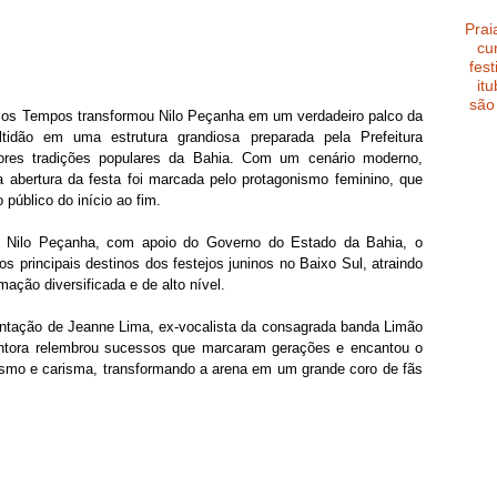
Prai
cu
fest
it
são
s os Tempos transformou Nilo Peçanha em um verdadeiro palco da 
tidão em uma estrutura grandiosa preparada pela Prefeitura 
ores tradições populares da Bahia. Com um cenário moderno, 
a abertura da festa foi marcada pelo protagonismo feminino, que 
público do início ao fim.
de Nilo Peçanha, com apoio do Governo do Estado da Bahia, o 
 principais destinos dos festejos juninos no Baixo Sul, atraindo 
ação diversificada e de alto nível.
entação de Jeanne Lima, ex-vocalista da consagrada banda Limão 
antora relembrou sucessos que marcaram gerações e encantou o 
smo e carisma, transformando a arena em um grande coro de fãs 