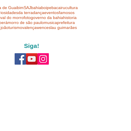
a de Guaibim
SAJ
bahia
boipeba
cairu
cultura
riosidades
da terra
dança
eventos
famosos
ival do morro
foto
governo da bahia
historia
uberá
morro de são paulo
musica
prefeitura
 joão
turismo
valença
wenceslau guimarães
Siga!