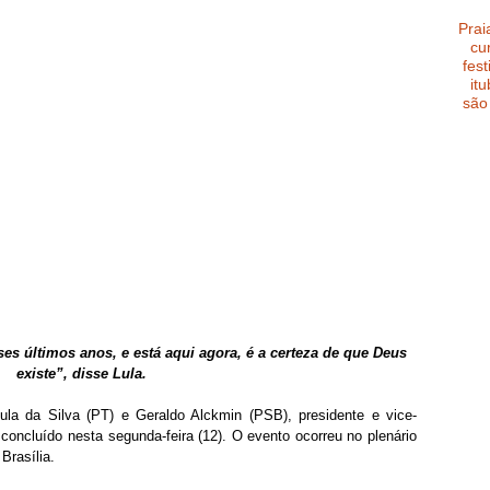
Prai
cu
fest
it
são
s últimos anos, e está aqui agora, é a certeza de que Deus 
existe”, disse Lula.
ula da Silva (PT) e Geraldo Alckmin (PSB), presidente e vice-
 concluído nesta segunda-feira (12). O evento ocorreu no plenário 
Brasília.