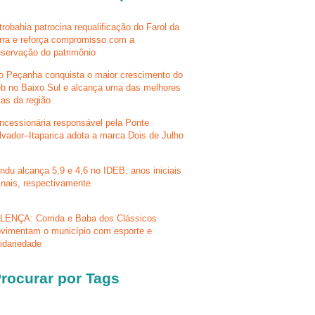
trobahia patrocina requalificação do Farol da
rra e reforça compromisso com a
eservação do patrimônio
lo Peçanha conquista o maior crescimento do
eb no Baixo Sul e alcança uma das melhores
tas da região
ncessionária responsável pela Ponte
lvador–Itaparica adota a marca Dois de Julho
ndu alcança 5,9 e 4,6 no IDEB, anos iniciais
finais, respectivamente
LENÇA: Corrida e Baba dos Clássicos
vimentam o município com esporte e
lidariedade
rocurar por Tags