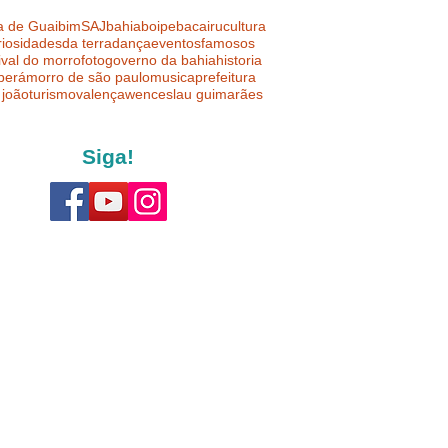
a de Guaibim
SAJ
bahia
boipeba
cairu
cultura
riosidades
da terra
dança
eventos
famosos
ival do morro
foto
governo da bahia
historia
uberá
morro de são paulo
musica
prefeitura
 joão
turismo
valença
wenceslau guimarães
Siga!