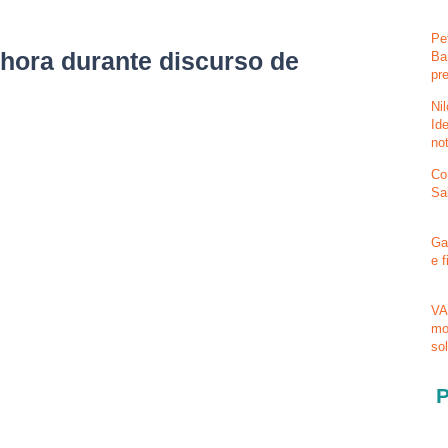
Pe
hora durante discurso de
Ba
pr
Ni
Id
no
Co
Sa
Ga
e 
VA
mo
so
P