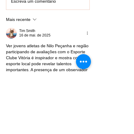
Orla de Salvador recebe
Imprensa acom
Escreva um comentário
corredores para etapa
avanço das obr
da Santander
Ponte Salvador-
Mais recente
Track&Field Run Series
durante visita t
em Maragogipe
Tim Smith
16 de mai. de 2025
Ver jovens atletas de Nilo Peçanha e região 
participando de avaliações com o Esporte 
Clube Vitória é inspirador e mostra como o 
esporte local pode revelar talentos 
importantes. A presença de um observador 
tão qualificado é uma oportunidade valiosa 
para esses jovens crescerem e 
entenderem o nível exigido no futebol 
profissional. Em momentos assim, lembro 
de como a disciplina e a paciência são 
fundamentais, seja no esporte ou em 
outras áreas da vida. Falando em 
dedicação e foco, recentemente me…
Mostrar mais