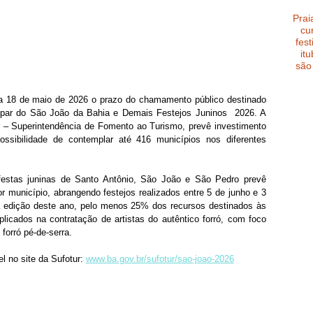
Prai
cu
fest
it
são
a 18 de maio de 2026 o prazo do chamamento público destinado 
ipar do São João da Bahia e Demais Festejos Juninos  2026. A 
ur – Superintendência de Fomento ao Turismo, prevê investimento 
sibilidade de contemplar até 416 municípios nos diferentes 
festas juninas de Santo Antônio, São João e São Pedro prevê 
r município, abrangendo festejos realizados entre 5 de junho e 3 
da edição deste ano, pelo menos 25% dos recursos destinados às 
licados na contratação de artistas do autêntico forró, com foco 
forró pé-de-serra.
l no site da Sufotur: 
www.ba.gov.br/sufotur/sao-joao-2026