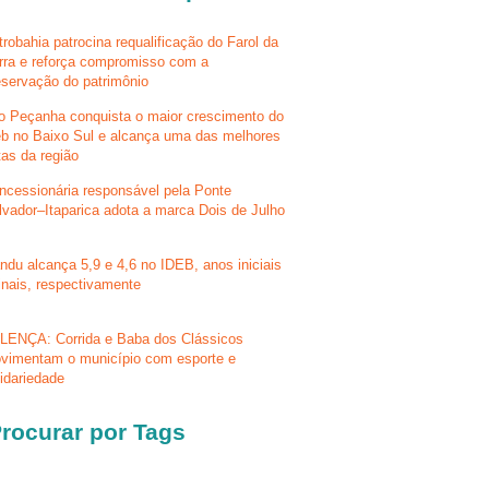
trobahia patrocina requalificação do Farol da
rra e reforça compromisso com a
eservação do patrimônio
lo Peçanha conquista o maior crescimento do
eb no Baixo Sul e alcança uma das melhores
tas da região
ncessionária responsável pela Ponte
lvador–Itaparica adota a marca Dois de Julho
ndu alcança 5,9 e 4,6 no IDEB, anos iniciais
finais, respectivamente
LENÇA: Corrida e Baba dos Clássicos
vimentam o município com esporte e
lidariedade
rocurar por Tags