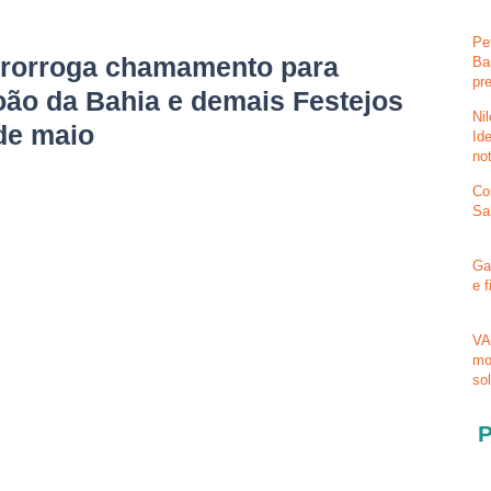
Pe
prorroga chamamento para
Ba
pr
oão da Bahia e demais Festejos
Ni
de maio
Id
no
Co
Sa
Ga
e 
VA
mo
so
P