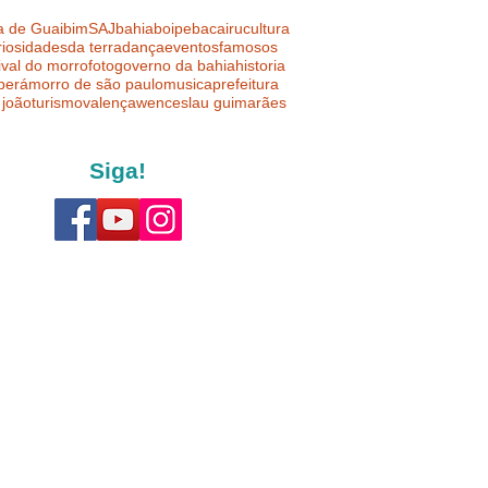
a de Guaibim
SAJ
bahia
boipeba
cairu
cultura
riosidades
da terra
dança
eventos
famosos
ival do morro
foto
governo da bahia
historia
uberá
morro de são paulo
musica
prefeitura
 joão
turismo
valença
wenceslau guimarães
Siga!