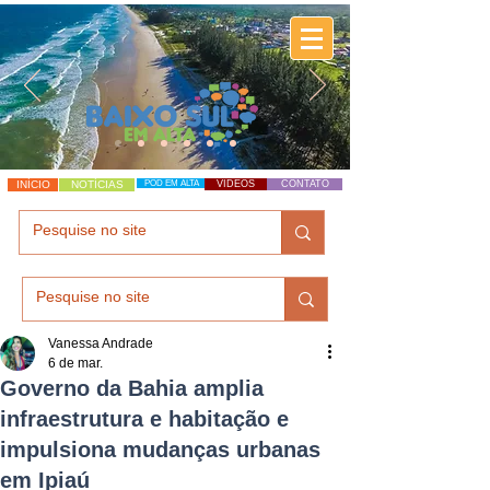
INÍCIO
NOTÍCIAS
POD EM ALTA
VÍDEOS
CONTATO
Vanessa Andrade
6 de mar.
Governo da Bahia amplia
infraestrutura e habitação e
impulsiona mudanças urbanas
em Ipiaú