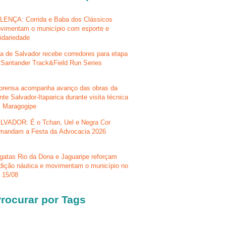
LENÇA: Corrida e Baba dos Clássicos
vimentam o município com esporte e
lidariedade
la de Salvador recebe corredores para etapa
 Santander Track&Field Run Series
prensa acompanha avanço das obras da
nte Salvador-Itaparica durante visita técnica
 Maragogipe
LVADOR: É o Tchan, Uel e Negra Cor
mandam a Festa da Advocacia 2026
gatas Rio da Dona e Jaguaripe reforçam
adição náutica e movimentam o município no
a 15/08
rocurar por Tags