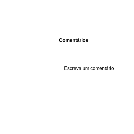
Comentários
Escreva um comentário
Orla de Salvador recebe
corredores para etapa da
Santander Track&Field Ru
Series
Contate-n