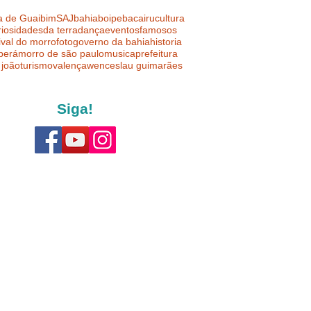
a de Guaibim
SAJ
bahia
boipeba
cairu
cultura
riosidades
da terra
dança
eventos
famosos
ival do morro
foto
governo da bahia
historia
uberá
morro de são paulo
musica
prefeitura
 joão
turismo
valença
wenceslau guimarães
Siga!