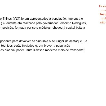
Prai
cu
fest
it
re Trilhos (VLT) foram apresentados à população, imprensa e 
são
 (3), durante ato realizado pelo governador Jerônimo Rodrigues, 
omposição, formada por sete módulos, chegou à capital baiana 
ortante para devolver ao Subúrbio o seu lugar de destaque. Já 
 técnicos serão iniciados e, em breve, a população 
 os dias vai poder usufruir desse moderno meio de transporte”, 