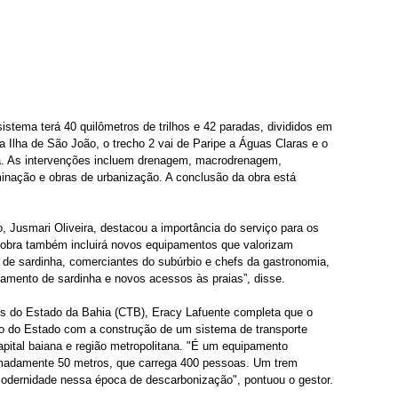
istema terá 40 quilômetros de trilhos e 42 paradas, divididos em 
 a Ilha de São João, o trecho 2 vai de Paripe a Águas Claras e o 
atã. As intervenções incluem drenagem, macrodrenagem, 
minação e obras de urbanização. A conclusão da obra está 
 Jusmari Oliveira, destacou a importância do serviço para os 
 obra também incluirá novos equipamentos que valorizam 
s de sardinha, comerciantes do subúrbio e chefs da gastronomia, 
amento de sardinha e novos acessos às praias”, disse.
s do Estado da Bahia (CTB), Eracy Lafuente completa que o 
 do Estado com a construção de um sistema de transporte 
pital baiana e região metropolitana. "É um equipamento 
adamente 50 metros, que carrega 400 pessoas. Um trem 
 modernidade nessa época de descarbonização", pontuou o gestor. 