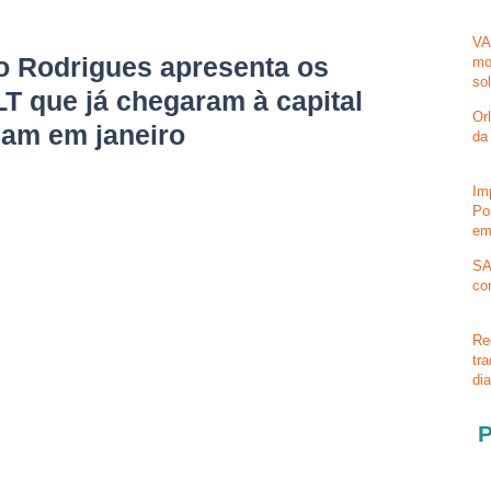
VA
 Rodrigues apresenta os
mo
so
LT que já chegaram à capital
Or
çam em janeiro
da
Im
Po
em
SA
co
Re
tr
di
P