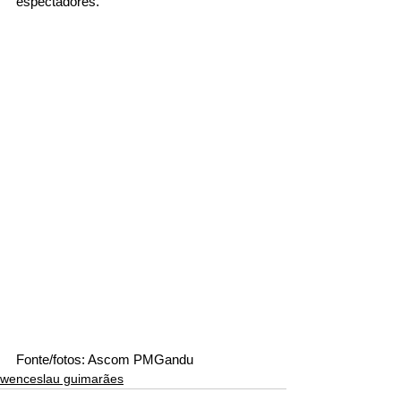
espectadores. 
Fonte/fotos: Ascom PMGandu
wenceslau guimarães