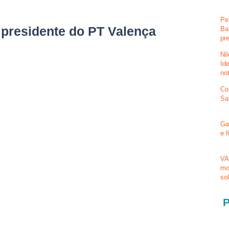
Pe
a presidente do PT Valença
Ba
pr
Ni
Id
no
Co
Sa
Ga
e 
VA
mo
so
P