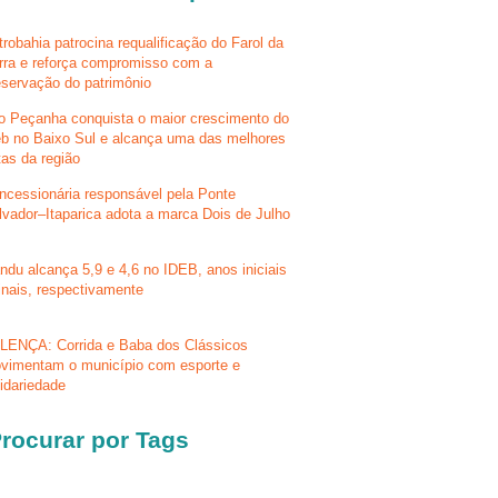
trobahia patrocina requalificação do Farol da
rra e reforça compromisso com a
eservação do patrimônio
lo Peçanha conquista o maior crescimento do
eb no Baixo Sul e alcança uma das melhores
tas da região
ncessionária responsável pela Ponte
lvador–Itaparica adota a marca Dois de Julho
ndu alcança 5,9 e 4,6 no IDEB, anos iniciais
finais, respectivamente
LENÇA: Corrida e Baba dos Clássicos
vimentam o município com esporte e
lidariedade
rocurar por Tags