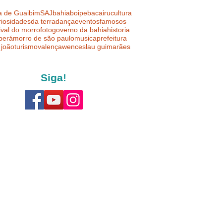
a de Guaibim
SAJ
bahia
boipeba
cairu
cultura
riosidades
da terra
dança
eventos
famosos
ival do morro
foto
governo da bahia
historia
uberá
morro de são paulo
musica
prefeitura
 joão
turismo
valença
wenceslau guimarães
Siga!