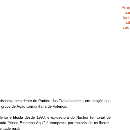
Prai
cu
fest
it
são
mais nova presidente do Partido dos Trabalhadores, em eleição que 
 grupo de Ação Comunitária de Valença. 
te é filiada desde 1993, é ex-diretora do Núcleo Territorial de 
lada “Ainda Estamos Aqui” é composta por maioria de mulheres, 
ntude rural. 