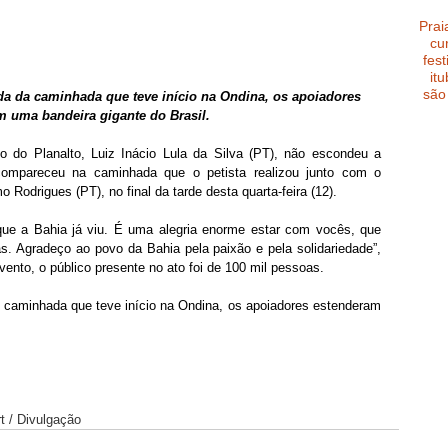
Prai
cu
fest
it
são
da da caminhada que teve início na Ondina, os apoiadores 
 uma bandeira gigante do Brasil. 
o do Planalto, Luiz Inácio Lula da Silva (PT), não escondeu a 
compareceu na caminhada que o petista realizou junto com o 
Rodrigues (PT), no final da tarde desta quarta-feira (12).
que a Bahia já viu. É uma alegria enorme estar com vocês, que 
. Agradeço ao povo da Bahia pela paixão e pela solidariedade”, 
ento, o público presente no ato foi de 100 mil pessoas.
 caminhada que teve início na Ondina, os apoiadores estenderam 
t / Divulgação