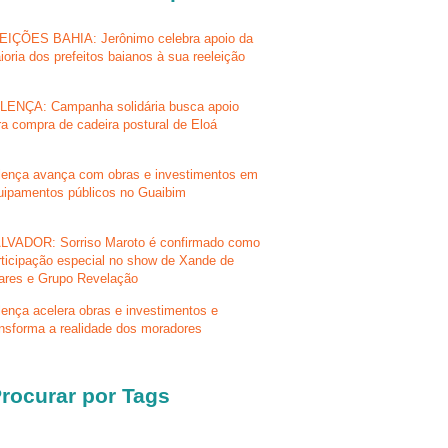
EIÇÕES BAHIA: Jerônimo celebra apoio da
ioria dos prefeitos baianos à sua reeleição
LENÇA: Campanha solidária busca apoio
ra compra de cadeira postural de Eloá
lença avança com obras e investimentos em
uipamentos públicos no Guaibim
LVADOR: Sorriso Maroto é confirmado como
rticipação especial no show de Xande de
lares e Grupo Revelação
lença acelera obras e investimentos e
ansforma a realidade dos moradores
rocurar por Tags