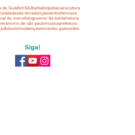
a de Guaibim
SAJ
bahia
boipeba
cairu
cultura
riosidades
da terra
dança
eventos
famosos
ival do morro
foto
governo da bahia
historia
uberá
morro de são paulo
musica
prefeitura
 joão
turismo
valença
wenceslau guimarães
Siga!