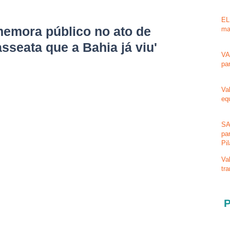
EL
emora público no ato de
ma
sseata que a Bahia já viu'
VA
pa
Va
eq
SA
pa
Pi
Va
tr
P