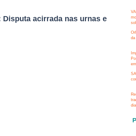
VA
 Disputa acirrada nas urnas e
mo
so
Or
da
Im
Po
em
SA
co
Re
tr
di
P