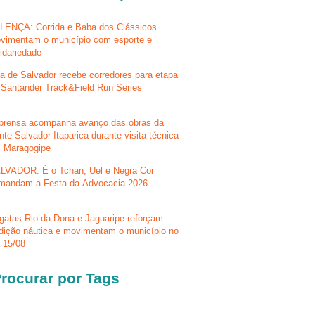
LENÇA: Corrida e Baba dos Clássicos
vimentam o município com esporte e
lidariedade
la de Salvador recebe corredores para etapa
 Santander Track&Field Run Series
prensa acompanha avanço das obras da
nte Salvador-Itaparica durante visita técnica
 Maragogipe
LVADOR: É o Tchan, Uel e Negra Cor
mandam a Festa da Advocacia 2026
gatas Rio da Dona e Jaguaripe reforçam
adição náutica e movimentam o município no
a 15/08
rocurar por Tags