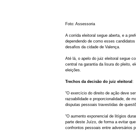
Foto: Assessoria 
A corrida eleitoral segue aberta, e a pr
dependendo de como esses candidatos ir
desafios da cidade de Valença.
Até lá, o apelo do juiz eleitoral segue
central na garantia da lisura do pleito,
eleições.
Trechos da
decisão
do
juiz
eleitoral
:
“O exercício do direito de ação deve se
razoabilidade e proporcionalidade, de mo
disputas pessoais travestidas de questõe
“O aumento exponencial de litígios duran
parte deste Juízo, de forma a evitar que
confrontos pessoais entre adversários po