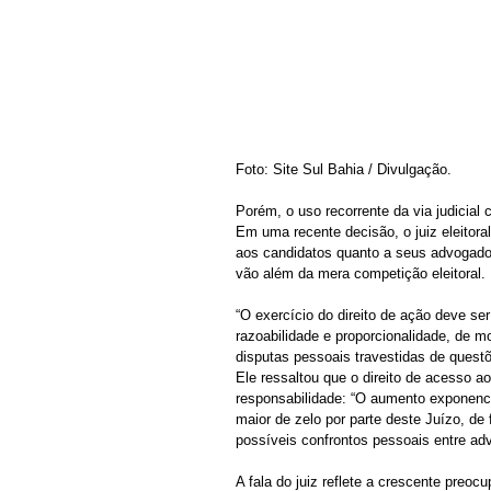
Foto: Site Sul Bahia / Divulgação.
Porém, o uso recorrente da via judicia
Em uma recente decisão, o juiz eleitoral
aos candidatos quanto a seus advogados
vão além da mera competição eleitoral.
“O exercício do direito de ação deve se
razoabilidade e proporcionalidade, de mo
disputas pessoais travestidas de questõ
Ele ressaltou que o direito de acesso ao
responsabilidade: “O aumento exponencial
maior de zelo por parte deste Juízo, de 
possíveis confrontos pessoais entre adv
A fala do juiz reflete a crescente preo