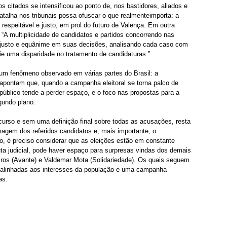
os citados se intensificou ao ponto de, nos bastidores, aliados e 
atalha nos tribunais possa ofuscar o que realmenteimporta: a 
espeitável e justo, em prol do futuro de Valença. Em outra 
o: “A multiplicidade de candidatos e partidos concorrendo nas 
a justo e equânime em suas decisões, analisando cada caso com 
ie uma disparidade no tratamento de candidaturas.”
um fenômeno observado em várias partes do Brasil: a 
as apontam que, quando a campanha eleitoral se torna palco de 
 público tende a perder espaço, e o foco nas propostas para a 
gundo plano.
rso e sem uma definição final sobre todas as acusações, resta 
agem dos referidos candidatos e, mais importante, o 
o, é preciso considerar que as eleições estão em constante 
ta judicial, pode haver espaço para surpresas vindas dos demais 
iros (Avante) e Valdemar Mota (Solidariedade). Os quais seguem 
 alinhadas aos interesses da população e uma campanha 
as.