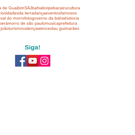
a de Guaibim
SAJ
bahia
boipeba
cairu
cultura
riosidades
da terra
dança
eventos
famosos
ival do morro
foto
governo da bahia
historia
uberá
morro de são paulo
musica
prefeitura
 joão
turismo
valença
wenceslau guimarães
Siga!