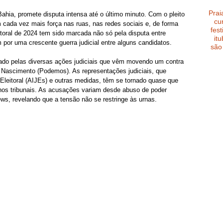
Prai
ahia, promete disputa intensa até o último minuto. Com o pleito 
cu
ada vez mais força nas ruas, nas redes sociais e, de forma 
fest
leitoral de 2024 tem sido marcada não só pela disputa entre 
it
m por uma crescente guerra judicial entre alguns candidatos.
são
do pelas diversas ações judiciais que vêm movendo um contra 
 Nascimento (Podemos). As representações judiciais, que 
Eleitoral (AIJEs) e outras medidas, têm se tornado quase que 
 nos tribunais. As acusações variam desde abuso de poder 
s, revelando que a tensão não se restringe às urnas.