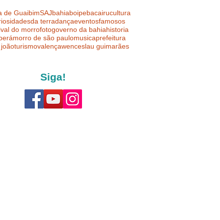
a de Guaibim
SAJ
bahia
boipeba
cairu
cultura
riosidades
da terra
dança
eventos
famosos
ival do morro
foto
governo da bahia
historia
uberá
morro de são paulo
musica
prefeitura
 joão
turismo
valença
wenceslau guimarães
Siga!