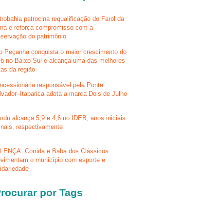
trobahia patrocina requalificação do Farol da
rra e reforça compromisso com a
eservação do patrimônio
lo Peçanha conquista o maior crescimento do
eb no Baixo Sul e alcança uma das melhores
tas da região
ncessionária responsável pela Ponte
lvador–Itaparica adota a marca Dois de Julho
ndu alcança 5,9 e 4,6 no IDEB, anos iniciais
finais, respectivamente
LENÇA: Corrida e Baba dos Clássicos
vimentam o município com esporte e
lidariedade
rocurar por Tags