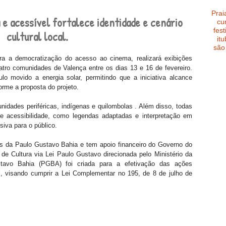
Prai
 e acessível fortalece identidade e cenário 
cu
fest
cultural local.
it
são
ara a democratização do acesso ao cinema, realizará exibições 
atro comunidades de Valença entre os dias 13 e 16 de fevereiro. 
 movido a energia solar, permitindo que a iniciativa alcance 
forme a proposta do projeto. 
idades periféricas, indígenas e quilombolas . Além disso, todas 
e acessibilidade, como legendas adaptadas e interpretação em 
siva para o público.
is da Paulo Gustavo Bahia e tem apoio financeiro do Governo do 
de Cultura via Lei Paulo Gustavo direcionada pelo Ministério da 
stavo Bahia (PGBA) foi criada para a efetivação das ações 
l, visando cumprir a Lei Complementar no 195, de 8 de julho de 