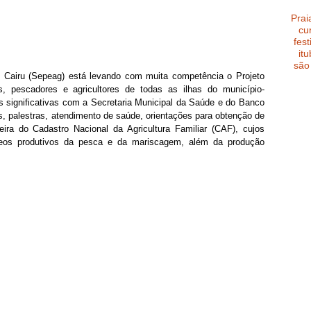
Prai
cu
fest
it
são
e Cairu (Sepeag) está levando com muita competência o Projeto 
, pescadores e agricultores de todas as ilhas do município-
s significativas com a Secretaria Municipal da Saúde e do Banco 
, palestras, atendimento de saúde, orientações para obtenção de 
eira do Cadastro Nacional da Agricultura Familiar (CAF), cujos 
eos produtivos da pesca e da mariscagem, além da produção 