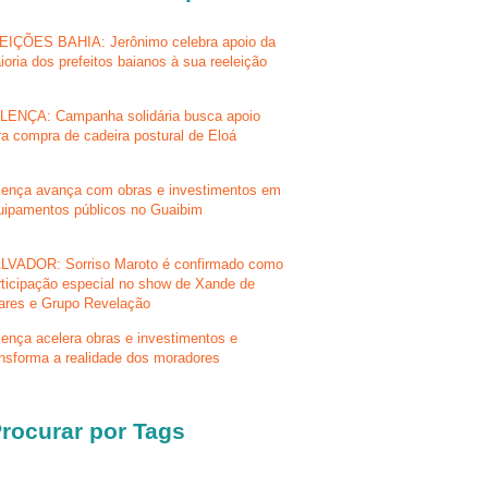
EIÇÕES BAHIA: Jerônimo celebra apoio da
ioria dos prefeitos baianos à sua reeleição
LENÇA: Campanha solidária busca apoio
ra compra de cadeira postural de Eloá
lença avança com obras e investimentos em
uipamentos públicos no Guaibim
LVADOR: Sorriso Maroto é confirmado como
rticipação especial no show de Xande de
lares e Grupo Revelação
lença acelera obras e investimentos e
ansforma a realidade dos moradores
rocurar por Tags