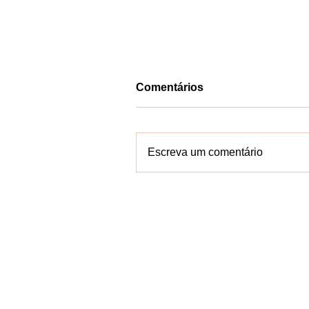
Comentários
Escreva um comentário
Rafa de Hildécio tem
candidatura a deputado
Estadual oficializada pelo
Contate-n