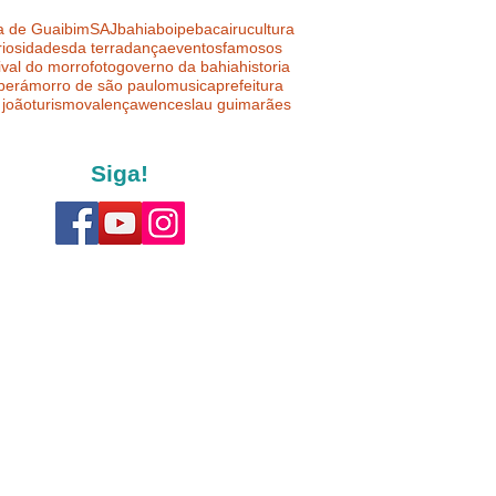
a de Guaibim
SAJ
bahia
boipeba
cairu
cultura
riosidades
da terra
dança
eventos
famosos
ival do morro
foto
governo da bahia
historia
uberá
morro de são paulo
musica
prefeitura
 joão
turismo
valença
wenceslau guimarães
Siga!