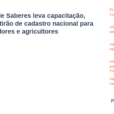
EL
e Saberes leva capacitação,
ma
tirão de cadastro nacional para
VA
ores e agricultores
pa
Va
eq
SA
pa
Pi
Va
tr
P