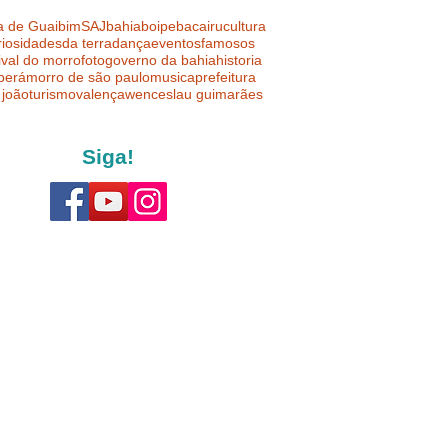
a de Guaibim
SAJ
bahia
boipeba
cairu
cultura
riosidades
da terra
dança
eventos
famosos
ival do morro
foto
governo da bahia
historia
uberá
morro de são paulo
musica
prefeitura
 joão
turismo
valença
wenceslau guimarães
Siga!