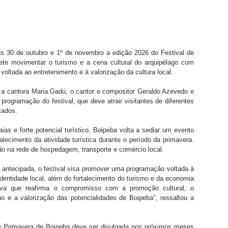
as 30 de outubro e 1º de novembro a edição 2026 do Festival de 
te movimentar o turismo e a cena cultural do arquipélago com 
ltada ao entretenimento e à valorização da cultura local.
 a cantora Maria Gadú, o cantor e compositor Geraldo Azevedo e 
rogramação do festival, que deve atrair visitantes de diferentes 
tados.
ias e forte potencial turístico, Boipeba volta a sediar um evento 
alecimento da atividade turística durante o período da primavera. 
o na rede de hospedagem, transporte e comércio local.
 antecipada, o festival visa promover uma programação voltada à 
identidade local, além do fortalecimento do turismo e da economia 
tiva que reafirma o compromisso com a promoção cultural, o 
o e a valorização das potencialidades de Boipeba", ressaltou a 
e Primavera de Boipeba deve ser divulgada nos próximos meses 