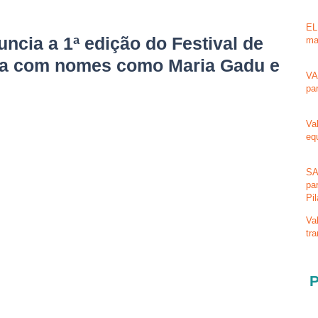
EL
uncia a 1ª edição do Festival de
ma
ba com nomes como Maria Gadu e
VA
pa
Va
eq
SA
pa
Pi
Va
tr
P