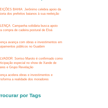
EIÇÕES BAHIA: Jerônimo celebra apoio da
ioria dos prefeitos baianos à sua reeleição
LENÇA: Campanha solidária busca apoio
ra compra de cadeira postural de Eloá
lença avança com obras e investimentos em
uipamentos públicos no Guaibim
LVADOR: Sorriso Maroto é confirmado como
rticipação especial no show de Xande de
lares e Grupo Revelação
lença acelera obras e investimentos e
ansforma a realidade dos moradores
rocurar por Tags