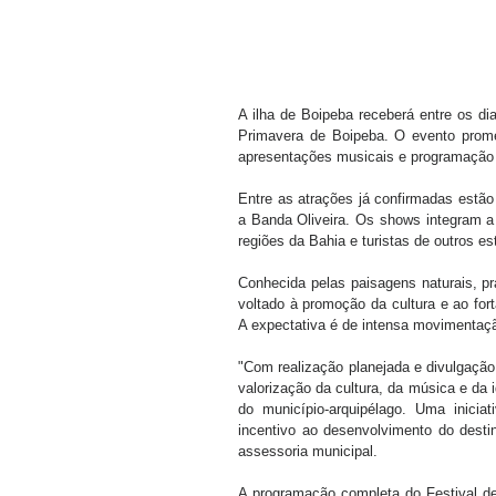
A ilha de Boipeba receberá entre os di
Primavera de Boipeba. O evento prome
apresentações musicais e programação vo
Entre as atrações já confirmadas estão
a Banda Oliveira. Os shows integram a p
regiões da Bahia e turistas de outros es
Conhecida pelas paisagens naturais, pra
voltado à promoção da cultura e ao fort
A expectativa é de intensa movimentaçã
"Com realização planejada e divulgação
valorização da cultura, da música e da 
do município-arquipélago. Uma inicia
incentivo ao desenvolvimento do destin
assessoria municipal. 
A programação completa do Festival d