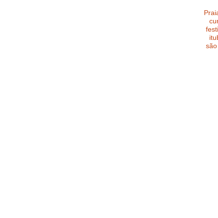
Prai
cu
fest
it
são