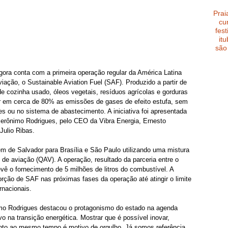
Prai
cu
fest
it
são
gora conta com a primeira operação regular da América Latina 
iação, o Sustainable Aviation Fuel (SAF). Produzido a partir de 
e cozinha usado, óleos vegetais, resíduos agrícolas e gorduras 
ir em cerca de 80% as emissões de gases de efeito estufa, sem 
 ou no sistema de abastecimento. A iniciativa foi apresentada 
 Jerônimo Rodrigues, pelo CEO da Vibra Energia, Ernesto 
Julio Ribas.
tem de Salvador para Brasília e São Paulo utilizando uma mistura 
 aviação (QAV). A operação, resultado da parceria entre o 
vê o fornecimento de 5 milhões de litros do combustível. A 
orção de SAF nas próximas fases da operação até atingir o limite 
nacionais.
imo Rodrigues destacou o protagonismo do estado na agenda 
o na transição energética. Mostrar que é possível inovar, 
ento ao mesmo tempo é motivo de orgulho. Já somos referência 