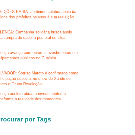
EIÇÕES BAHIA: Jerônimo celebra apoio da
ioria dos prefeitos baianos à sua reeleição
LENÇA: Campanha solidária busca apoio
ra compra de cadeira postural de Eloá
lença avança com obras e investimentos em
uipamentos públicos no Guaibim
LVADOR: Sorriso Maroto é confirmado como
rticipação especial no show de Xande de
lares e Grupo Revelação
lença acelera obras e investimentos e
ansforma a realidade dos moradores
rocurar por Tags