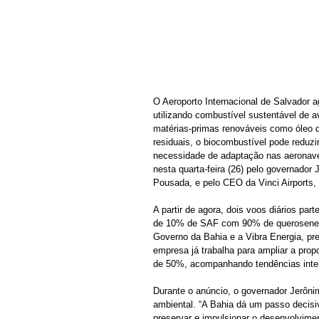
O Aeroporto Internacional de Salvador a
utilizando combustível sustentável de av
matérias-primas renováveis como óleo d
residuais, o biocombustível pode reduz
necessidade de adaptação nas aeronaves
nesta quarta-feira (26) pelo governador
Pousada, e pelo CEO da Vinci Airports, 
A partir de agora, dois voos diários par
de 10% de SAF com 90% de querosene de
Governo da Bahia e a Vibra Energia, pre
empresa já trabalha para ampliar a prop
de 50%, acompanhando tendências inter
Durante o anúncio, o governador Jerôn
ambiental. “A Bahia dá um passo decisiv
preservar e impulsionar o desenvolvim