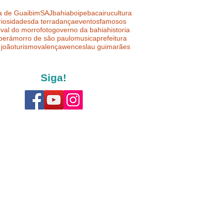
a de Guaibim
SAJ
bahia
boipeba
cairu
cultura
riosidades
da terra
dança
eventos
famosos
ival do morro
foto
governo da bahia
historia
uberá
morro de são paulo
musica
prefeitura
 joão
turismo
valença
wenceslau guimarães
Siga!