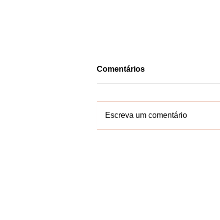
Comentários
Escreva um comentário
ELEIÇÕES BAHIA: Jerôni
celebra apoio da maioria 
prefeitos baianos à sua
reeleição
Contate-n