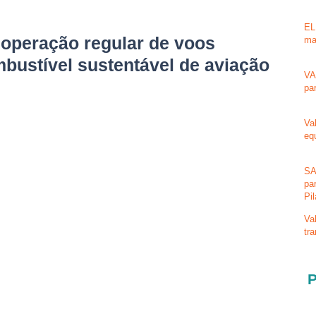
EL
 operação regular de voos
ma
bustível sustentável de aviação
VA
pa
Va
eq
SA
pa
Pi
Va
tr
P