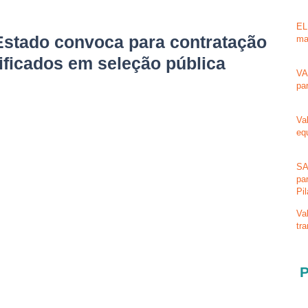
EL
stado convoca para contratação
ma
ificados em seleção pública
VA
pa
Va
eq
SA
pa
Pi
Va
tr
P