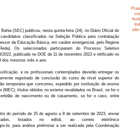
Prai
cu
fest
it
são
hia (SEC) publicou, nesta quinta-feira (24), no Diário Oficial do 
ndidatos classificados na Seleção Pública para contratação 
fessor da Educação Básica, em caráter emergencial, pelo Regime 
(Reda). Os selecionados participaram do Processo Seletivo 
/2022, publicado no DOE de 11 de novembro 2022 e retificado no 
 19 dos mesmos mês e ano.
ificação, e os profissionais contemplados deverão entregar os 
amente registrado de conclusão do curso de nível superior do 
ão temporária que concorreu, expedido por instituição de ensino 
(MEC); títulos obtidos no exterior revalidados no Brasil, se for o 
certidão de nascimento ou de casamento, se for o caso, entre 
o do período de 25 de agosto a 8 de setembro de 2023, enviar 
ados, listados no edital, ao correio eletrônico 
.br, para análise preliminar a ser realizada pela Coordenação 