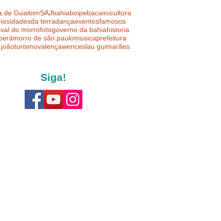
a de Guaibim
SAJ
bahia
boipeba
cairu
cultura
riosidades
da terra
dança
eventos
famosos
ival do morro
foto
governo da bahia
historia
uberá
morro de são paulo
musica
prefeitura
 joão
turismo
valença
wenceslau guimarães
Siga!