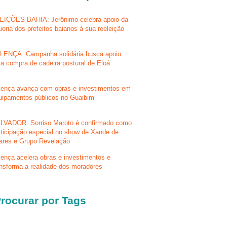
EIÇÕES BAHIA: Jerônimo celebra apoio da
ioria dos prefeitos baianos à sua reeleição
LENÇA: Campanha solidária busca apoio
ra compra de cadeira postural de Eloá
lença avança com obras e investimentos em
uipamentos públicos no Guaibim
LVADOR: Sorriso Maroto é confirmado como
rticipação especial no show de Xande de
lares e Grupo Revelação
lença acelera obras e investimentos e
ansforma a realidade dos moradores
rocurar por Tags