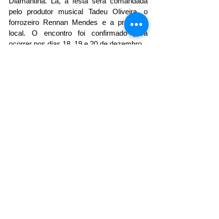
Diamantina. Lá, a festa será comandada 
pelo produtor musical Tadeu Oliveira, o 
forrozeiro Rennan Mendes e a prefeitura 
local. O encontro foi confirmado para 
ocorrer nos dias 18, 19 e 20 de dezembro.
Por Gabriel Carvalho / Site São João na 
Bahia
Fotos: Vanessa Andrade
Ver tudo
Posts recentes