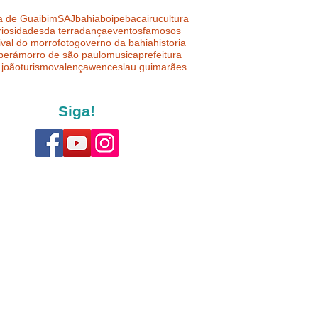
a de Guaibim
SAJ
bahia
boipeba
cairu
cultura
riosidades
da terra
dança
eventos
famosos
ival do morro
foto
governo da bahia
historia
uberá
morro de são paulo
musica
prefeitura
 joão
turismo
valença
wenceslau guimarães
Siga!