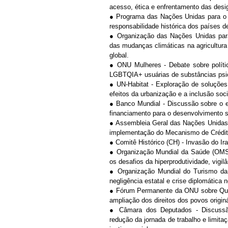
acesso, ética e enfrentamento das desi
● Programa das Nações Unidas para o M
responsabilidade histórica dos países 
● Organização das Nações Unidas para 
das mudanças climáticas na agricultura
global.
● ONU Mulheres - Debate sobre políti
LGBTQIA+ usuárias de substâncias psic
● UN-Habitat - Exploração de soluções
efeitos da urbanização e a inclusão soci
● Banco Mundial - Discussão sobre o eq
financiamento para o desenvolvimento s
● Assembleia Geral das Nações Unidas 
implementação do Mecanismo de Crédito
● Comitê Histórico (CH) - Invasão do Ir
● Organização Mundial da Saúde (OMS) -
os desafios da hiperprodutividade, vigilâ
● Organização Mundial do Turismo da 
negligência estatal e crise diplomática 
● Fórum Permanente da ONU sobre Questõ
ampliação dos direitos dos povos originá
● Câmara dos Deputados - Discussão 
redução da jornada de trabalho e limita