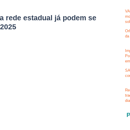
VA
a rede estadual já podem se
mo
so
 2025
Or
da
Im
Po
em
SA
co
Re
tr
di
P