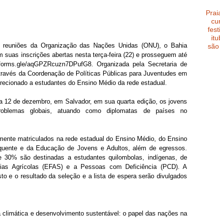
Prai
cu
fest
it
 reuniões da Organização das Nações Unidas (ONU), o Bahia 
são
suas inscrições abertas nesta terça-feira (22) e prosseguem até 
//forms.gle/aqGPZRcuzn7DPufG8. Organizada pela Secretaria de 
ravés da Coordenação de Políticas Públicas para Juventudes em 
ecionado a estudantes do Ensino Médio da rede estadual.
a 12 de dezembro, em Salvador, em sua quarta edição, os jovens 
roblemas globais, atuando como diplomatas de países no 
mente matriculados na rede estadual do Ensino Médio, do Ensino 
uente e da Educação de Jovens e Adultos, além de egressos. 
 30% são destinadas a estudantes quilombolas, indígenas, de 
ias Agrícolas (EFAS) e a Pessoas com Deficiência (PCD). A 
o e o resultado da seleção e a lista de espera serão divulgados 
climática e desenvolvimento sustentável: o papel das nações na 