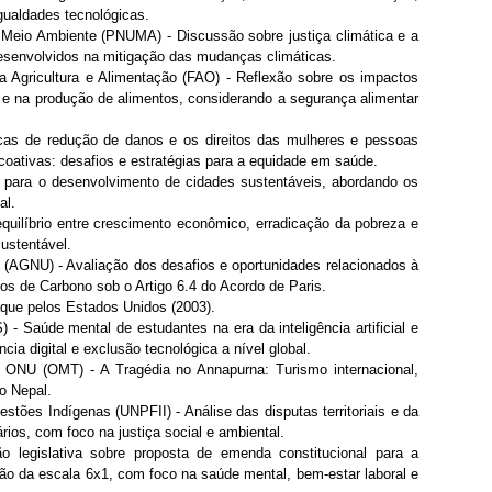
gualdades tecnológicas.
eio Ambiente (PNUMA) - Discussão sobre justiça climática e a 
desenvolvidos na mitigação das mudanças climáticas.
Agricultura e Alimentação (FAO) - Reflexão sobre os impactos 
 e na produção de alimentos, considerando a segurança alimentar 
cas de redução de danos e os direitos das mulheres e pessoas 
oativas: desafios e estratégias para a equidade em saúde.
 para o desenvolvimento de cidades sustentáveis, abordando os 
al.
uilíbrio entre crescimento econômico, erradicação da pobreza e 
ustentável.
(AGNU) - Avaliação dos desafios e oportunidades relacionados à 
s de Carbono sob o Artigo 6.4 do Acordo de Paris.
aque pelos Estados Unidos (2003).
 Saúde mental de estudantes na era da inteligência artificial e 
ncia digital e exclusão tecnológica a nível global.
ONU (OMT) - A Tragédia no Annapurna: Turismo internacional, 
no Nepal.
es Indígenas (UNPFII) - Análise das disputas territoriais e da 
rios, com foco na justiça social e ambiental.
legislativa sobre proposta de emenda constitucional para a 
ção da escala 6x1, com foco na saúde mental, bem-estar laboral e 