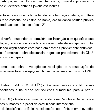
 participação de 15 comitês temáticos, visando promover o 
e e liderança entre os jovens estudantes. 
ta uma oportunidade de fortalecer a formação cidadã, a cultura 
 rede estadual de ensino da Bahia, consolidando política pública 
ctada aos desafios do século 21.
everão responder ao formulário de inscrição com questões que 
lação, sua disponibilidade e a capacidade de engajamento. As 
ssão organizadora com base em critérios previamente definidos. 
ros formativos sobre diplomacia, regras de procedimento da ONU, 
 position papers. 
ormais de debate, votação de resoluções e apresentação de 
documentos diplomáticos. Os estudantes representarão delegações oficiais de países-membros da ONU. 
:
nidas (CSNU) (EM INGLÊS) - Discussão sobre o conflito Israel-
opolíticos e na busca por soluções duradouras para a paz e 
 (CDH) - Análise da crise humanitária na República Democrática 
itos humanos e o papel da comunidade internacional.
a inteligência artificial na educação, com ênfase em inovação, 