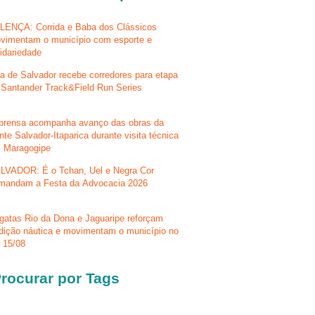
LENÇA: Corrida e Baba dos Clássicos
vimentam o município com esporte e
lidariedade
la de Salvador recebe corredores para etapa
 Santander Track&Field Run Series
prensa acompanha avanço das obras da
nte Salvador-Itaparica durante visita técnica
 Maragogipe
LVADOR: É o Tchan, Uel e Negra Cor
mandam a Festa da Advocacia 2026
gatas Rio da Dona e Jaguaripe reforçam
adição náutica e movimentam o município no
a 15/08
rocurar por Tags