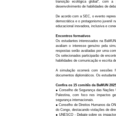
transição ecológica global”, com a
desenvolvimento de habilidades de debat
De acordo com a SEC, o evento represen
democrática e o protagonismo juvenil na
educacional inovadora, inclusiva e cone
Encontros formativos
Os estudantes interessados na BaMUN d
avaliam o interesse genuíno pela simu
respostas serão avaliadas por uma comi
Os selecionados participarão de encont
habilidades de comunicação e escrita de
A simulação ocorrerá com sessões f
Confira os 15 comitês da BaMUN 2025
● Conselho de Segurança das Nações U
Palestina, com foco nos impactos ge
segurança internacionais.
● Conselho de Direitos Humanos da ONU
do Congo, destacando violações de dire
● UNESCO - Debate sobre os impactos d