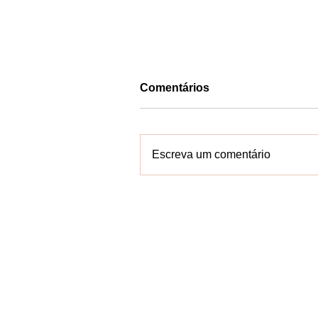
Comentários
Escreva um comentário
Petrobahia patrocina
requalificação do Farol da
Barra e reforça compromi
com a preservação do
patrimônio
Contate-n