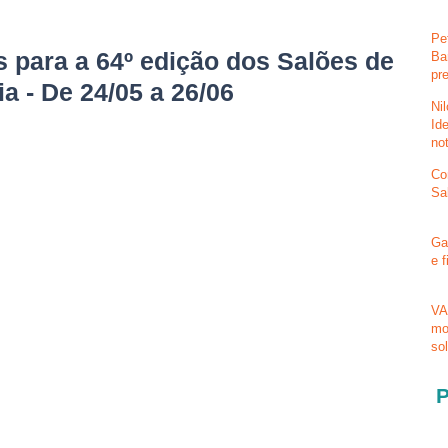
Pe
s para a 64º edição dos Salões de
Ba
pr
a - De 24/05 a 26/06
Ni
Id
no
Co
Sa
Ga
e 
VA
mo
so
P