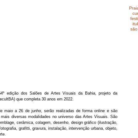
Prai
cu
fest
it
são
4º edição dos Salões de Artes Visuais da Bahia, projeto da 
ecultBA) que completa 30 anos em 2022. 
e maio a 26 de junho, serão realizadas de forma online e são 
s mais diversas modalidades no universo das Artes Visuais. São 
semblage, cerâmica, colagem, desenho, design gráfico (ilustração, 
tografia, grafitti, gravura, instalação, intervenção urbana, objeto, 
rte. 