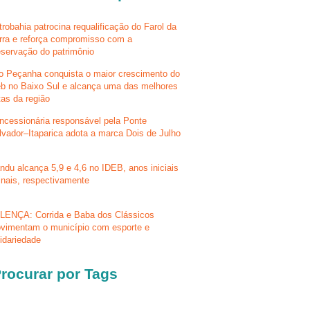
trobahia patrocina requalificação do Farol da
rra e reforça compromisso com a
eservação do patrimônio
lo Peçanha conquista o maior crescimento do
eb no Baixo Sul e alcança uma das melhores
tas da região
ncessionária responsável pela Ponte
lvador–Itaparica adota a marca Dois de Julho
ndu alcança 5,9 e 4,6 no IDEB, anos iniciais
finais, respectivamente
LENÇA: Corrida e Baba dos Clássicos
vimentam o município com esporte e
lidariedade
rocurar por Tags