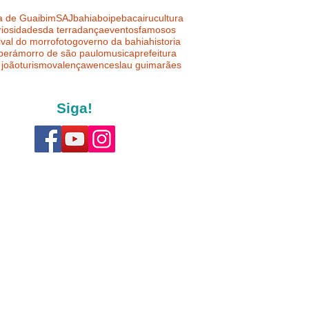
a de Guaibim
SAJ
bahia
boipeba
cairu
cultura
riosidades
da terra
dança
eventos
famosos
ival do morro
foto
governo da bahia
historia
uberá
morro de são paulo
musica
prefeitura
 joão
turismo
valença
wenceslau guimarães
Siga!