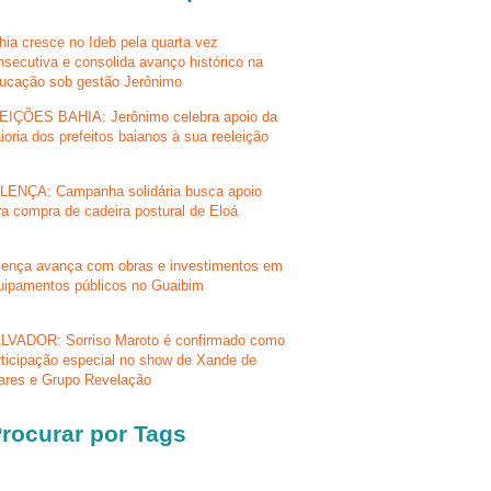
hia cresce no Ideb pela quarta vez
nsecutiva e consolida avanço histórico na
ucação sob gestão Jerônimo
EIÇÕES BAHIA: Jerônimo celebra apoio da
ioria dos prefeitos baianos à sua reeleição
LENÇA: Campanha solidária busca apoio
ra compra de cadeira postural de Eloá
lença avança com obras e investimentos em
uipamentos públicos no Guaibim
LVADOR: Sorriso Maroto é confirmado como
rticipação especial no show de Xande de
lares e Grupo Revelação
rocurar por Tags