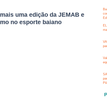
Ba
 mais uma edição da JEMAB e
co
Ed
smo no esporte baiano
EL
ma
VA
pa
Va
eq
SA
pa
Pi
P