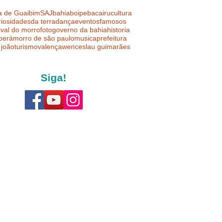
a de Guaibim
SAJ
bahia
boipeba
cairu
cultura
riosidades
da terra
dança
eventos
famosos
ival do morro
foto
governo da bahia
historia
uberá
morro de são paulo
musica
prefeitura
 joão
turismo
valença
wenceslau guimarães
Siga!