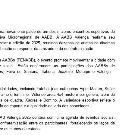
erá novamente palco de um dos maiores encontros esportivos do 
va Microrregional de AABB. A AABB Valença reafirma seu 
ediar a edição de 2025, reunindo dezenas de atletas de diversas 
bração do esporte, da amizade e da confraternização.
s AABBs (FENABB), o evento promete movimentar a cidade com 
e social. Estão confirmadas as participações das AABBs de 
, Feira de Santana, Itabuna, Juazeiro, Mutuípe e Valença – 
lidades, incluindo Futebol (nas categorias Hiper Master, Super 
ulino e feminino, Vôlei de areia 4x4 misto e por gênero, além de 
is de quadra, Xadrez e Dominó. A variedade esportiva reflete o 
ao esporte e à qualidade de vida dos associados.
AB Valença 2025 contará com uma agenda de eventos sociais, 
raternização entre os participantes, fortalecendo os laços de 
re os clubes do estado.