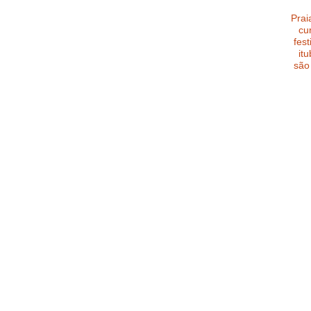
Prai
cu
fest
it
são