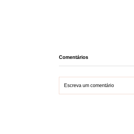
Comentários
Escreva um comentário
VALENÇA: Campanha
solidária busca apoio para
compra de cadeira postura
de Eloá
Contate-n