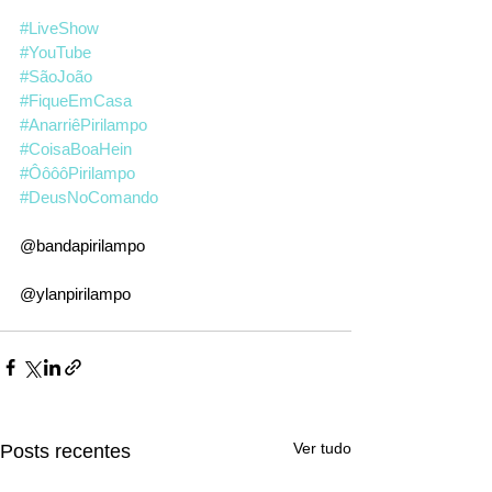
#LiveShow
#YouTube
#SãoJoão
#FiqueEmCasa
#AnarriêPirilampo
#CoisaBoaHein
#ÔôôôPirilampo
#DeusNoComando
@bandapirilampo
@ylanpirilampo
Ver tudo
Posts recentes