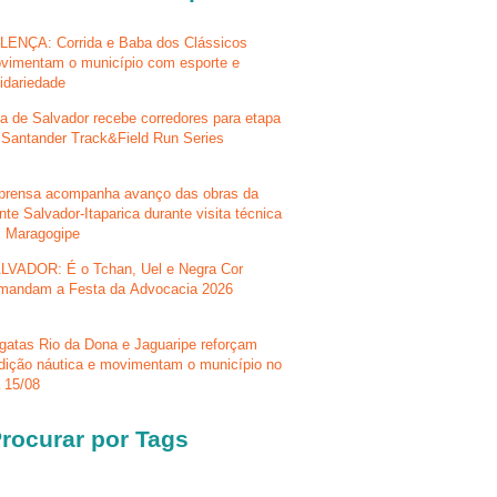
LENÇA: Corrida e Baba dos Clássicos
vimentam o município com esporte e
lidariedade
la de Salvador recebe corredores para etapa
 Santander Track&Field Run Series
prensa acompanha avanço das obras da
nte Salvador-Itaparica durante visita técnica
 Maragogipe
LVADOR: É o Tchan, Uel e Negra Cor
mandam a Festa da Advocacia 2026
gatas Rio da Dona e Jaguaripe reforçam
adição náutica e movimentam o município no
a 15/08
rocurar por Tags