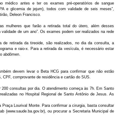
no médico antes e ter os exames pré-operatórios de sangue 
TPA e glicemia de jejum), todos com validade de seis meses”, 
irão, Deleon Francisco.
s mulheres que farão a retirada total do útero, além desses 
m validade de um ano”. Os exames podem ser realizados na rede 
 de retirada da tireoide, são realizados, no dia da consulta, a 
iograma e raio-x. Para a retirada da vesícula, é necessário estar 
 do abdômen.
também devem levar o Beta HCG para confirmar que não estão 
G, CPF, comprovante de residência e cartão do SUS.
 200 consultas por dia. O atendimento começa às 7h. Em Santo 
realizadas no Hospital Regional de Santo Antônio de Jesus. As 
raça Lourival Monte. Para confirmar a cirurgia, basta consultar 
sab (www.saude.ba.gov.br), ou procurar a Secretaria Municipal de 