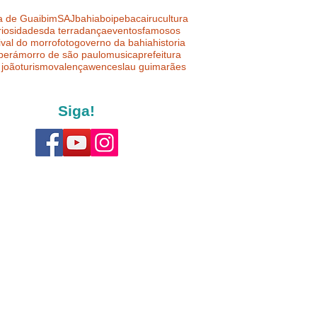
a de Guaibim
SAJ
bahia
boipeba
cairu
cultura
riosidades
da terra
dança
eventos
famosos
ival do morro
foto
governo da bahia
historia
uberá
morro de são paulo
musica
prefeitura
 joão
turismo
valença
wenceslau guimarães
Siga!