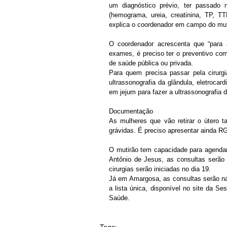
um diagnóstico prévio, ter passado 
(hemograma, ureia, creatinina, TP, T
explica o coordenador em campo do mut
O coordenador acrescenta que “para a
exames, é preciso ter o preventivo co
de saúde pública ou privada.
Para quem precisa passar pela cirurgia
ultrassonografia da glândula, eletrocard
em jejum para fazer a ultrassonografia
Documentação
As mulheres que vão retirar o útero 
grávidas. É preciso apresentar ainda R
O mutirão tem capacidade para agendar
Antônio de Jesus, as consultas serão 
cirurgias serão iniciadas no dia 19.
Já em Amargosa, as consultas serão na P
a lista única, disponível no site da Se
Saúde.
Tags: