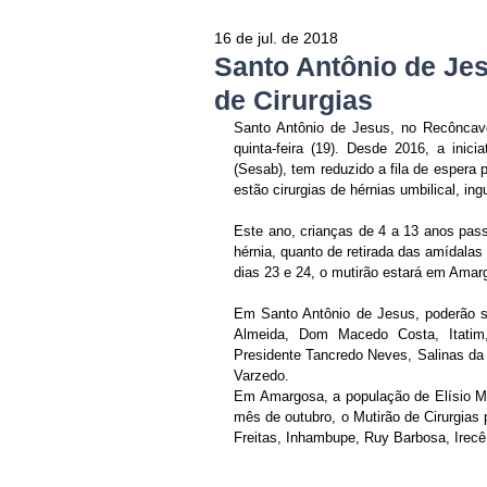
16 de jul. de 2018
Santo Antônio de Je
de Cirurgias
Santo Antônio de Jesus, no Recôncavo 
quinta-feira (19). Desde 2016, a inic
(Sesab), tem reduzido a fila de espera p
estão cirurgias de hérnias umbilical, ing
Este ano, crianças de 4 a 13 anos pass
hérnia, quanto de retirada das amídalas
dias 23 e 24, o mutirão estará em Ama
Em Santo Antônio de Jesus, poderão se
Almeida, Dom Macedo Costa, Itatim, 
Presidente Tancredo Neves, Salinas da 
Varzedo.
Em Amargosa, a população de Elísio Med
mês de outubro, o Mutirão de Cirurgias 
Freitas, Inhambupe, Ruy Barbosa, Irec