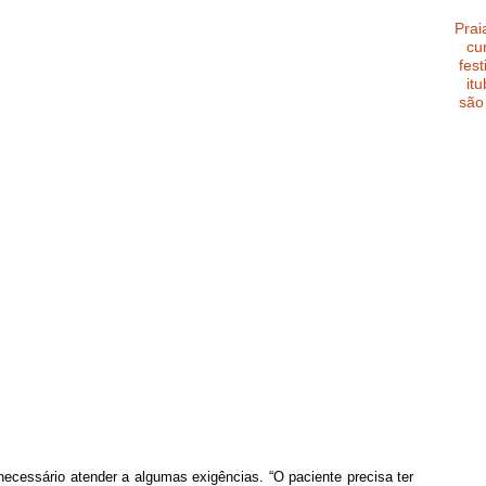
Prai
cu
fest
it
são
necessário atender a algumas exigências. “O paciente precisa ter 