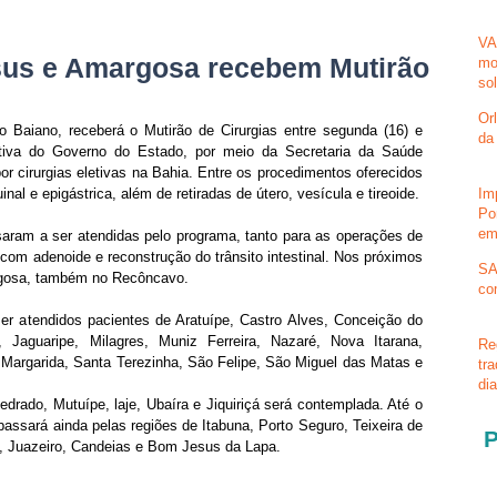
VA
sus e Amargosa recebem Mutirão
mo
so
Or
Baiano, receberá o Mutirão de Cirurgias entre segunda (16) e 
da
iativa do Governo do Estado, por meio da Secretaria da Saúde 
or cirurgias eletivas na Bahia. Entre os procedimentos oferecidos 
uinal e epigástrica, além de retiradas de útero, vesícula e tireoide.
Im
Po
em
aram a ser atendidas pelo programa, tanto para as operações de 
 com adenoide e reconstrução do trânsito intestinal. Nos próximos 
SA
rgosa, também no Recôncavo.
co
r atendidos pacientes de Aratuípe, Castro Alves, Conceição do 
Jaguaripe, Milagres, Muniz Ferreira, Nazaré, Nova Itarana, 
Re
Margarida, Santa Terezinha, São Felipe, São Miguel das Matas e 
tr
di
rado, Mutuípe, laje, Ubaíra e Jiquiriçá será contemplada. Até o 
passará ainda pelas regiões de Itabuna, Porto Seguro, Teixeira de 
P
ê, Juazeiro, Candeias e Bom Jesus da Lapa.