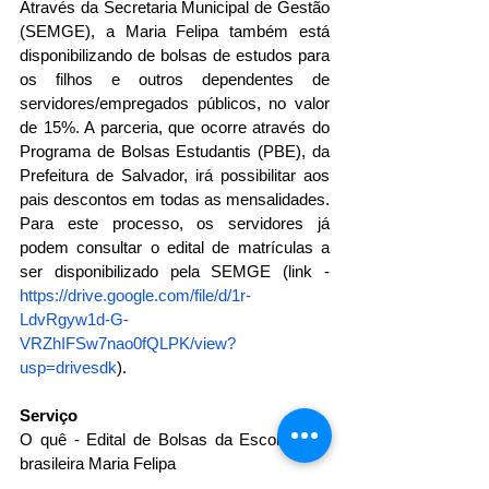
Através da Secretaria Municipal de Gestão 
(SEMGE), a Maria Felipa também está 
disponibilizando de bolsas de estudos para 
os filhos e outros dependentes de 
servidores/empregados públicos, no valor 
de 15%. A parceria, que ocorre através do 
Programa de Bolsas Estudantis (PBE), da 
Prefeitura de Salvador, irá possibilitar aos 
pais descontos em todas as mensalidades. 
Para este processo, os servidores já 
podem consultar o edital de matrículas a 
ser disponibilizado pela SEMGE (link - 
https://drive.google.com/file/d/1r-
LdvRgyw1d-G-
VRZhIFSw7nao0fQLPK/view?
usp=drivesdk
). 
Serviço
O quê - Edital de Bolsas da Escola Afro-
brasileira Maria Felipa 
Quando - até 15 de novembro 