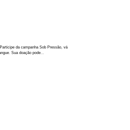
anha Sob Pressão da
 Ajude a salvar
 Participe da campanha Sob Pressão, vá
angue. Sua doação pode...